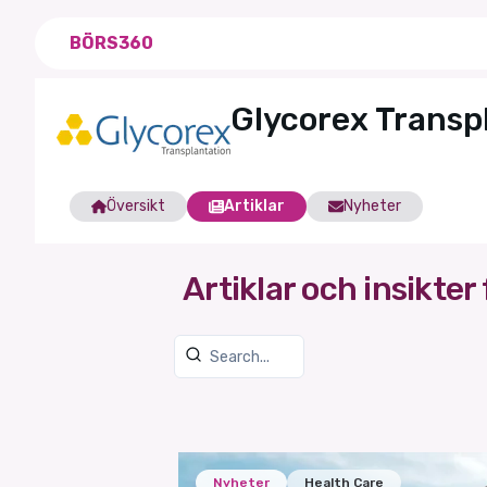
BÖRS360
Glycorex Transp
Översikt
Artiklar
Nyheter
Artiklar och insikter 
Nyheter
Health Care