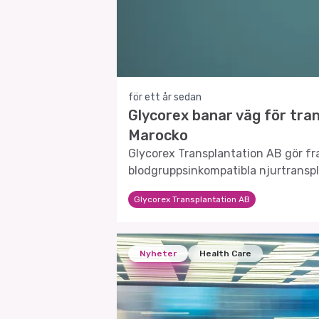
för ett år sedan
Glycorex banar väg för tran
Marocko
Glycorex Transplantation AB gör f
blodgruppsinkompatibla njurtranspl
Glycorex Transplantation AB
Nyheter
Health Care