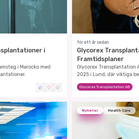
för ett år sedan
splantationer i
Glycorex Transplan
Framtidsplaner
ramsteg i Marocko med
Glycorex Transplantation 
antationer.
2025 i Lund, där viktiga b
Glycorex Transplantation AB
Nyheter
Health Care