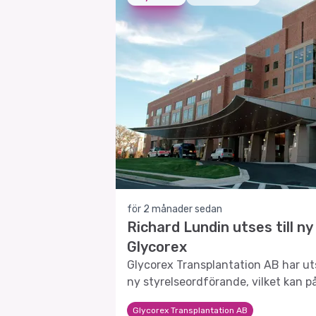
för 2 månader sedan
Richard Lundin utses till ny
Glycorex
Glycorex Transplantation AB har u
ny styrelseordförande, vilket kan p
framtida strategi och tillväxt.
Glycorex Transplantation AB