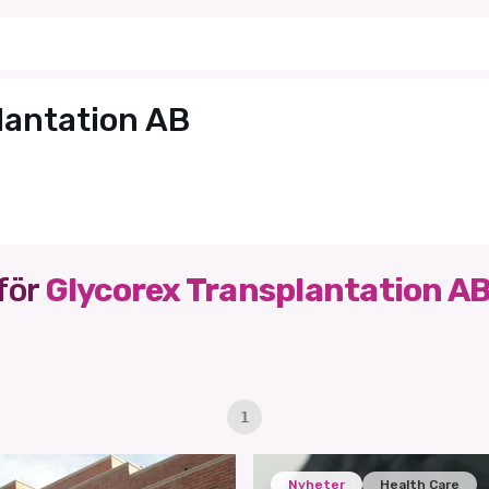
lantation AB
för
Glycorex Transplantation A
1
Nyheter
Health Care