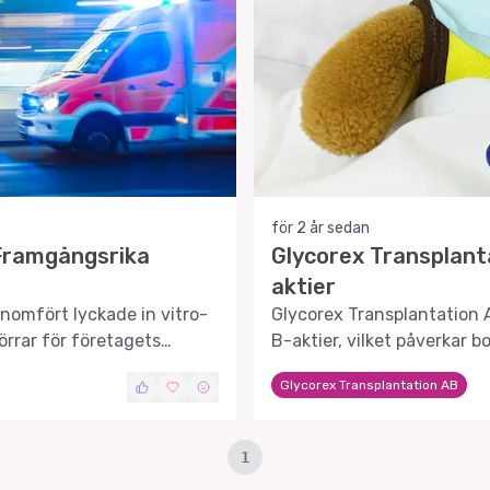
för 2 år sedan
 Framgångsrika
Glycorex Transplant
aktier
nomfört lyckade in vitro-
Glycorex Transplantation 
örrar för företagets
B-aktier, vilket påverkar b
r.
rösträttsfördelning.
Glycorex Transplantation AB
1