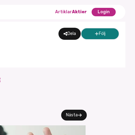
Artiklar
Aktier
Login
Dela
Följ
B
Nästa