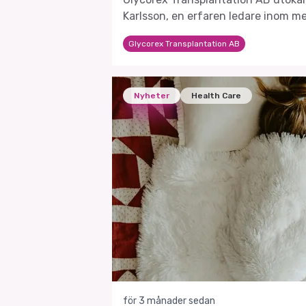
Karlsson, en erfaren ledare inom me
science.
Glycorex Transplantation AB
Nyheter
Health Care
för 3 månader sedan