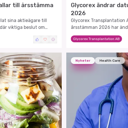
llar till årsstämma
Glycorex ändrar dat
2026
at sina aktieägare till
Glycorex Transplantation 
där viktiga beslut om
årsstämman 2026 har ändra
kuteras.
kommer att hållas i Lund.
Glycorex Transplantation AB
Nyheter
Health Care