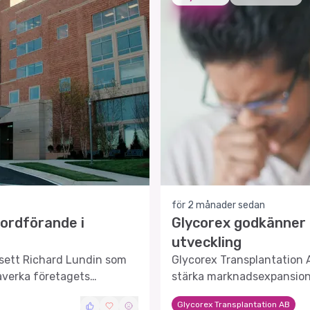
för 2 månader sedan
 ordförande i
Glycorex godkänner 
utveckling
tsett Richard Lundin som
Glycorex Transplantation 
åverka företagets
stärka marknadsexpansion
Glycorex Transplantation AB