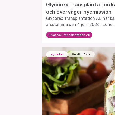
Glycorex Transplantation ka
och överväger nyemission
Glycorex Transplantation AB har kall
årsstämma den 4 juni 2026 i Lund, 
framtida strategier kommer att dis
Glycorex Transplantation AB
Nyheter
Health Care