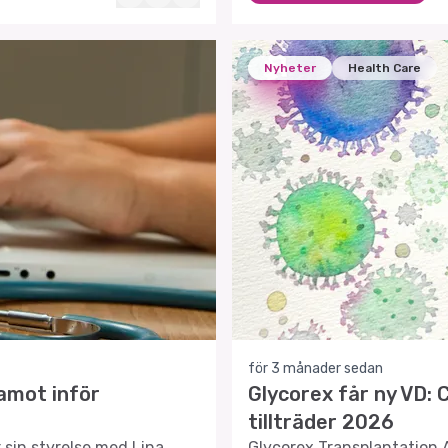
Nyheter
Health Care
för 3 månader sedan
damot inför
Glycorex får ny VD:
tillträder 2026
 sin styrelse med Lina
Glycorex Transplantation 