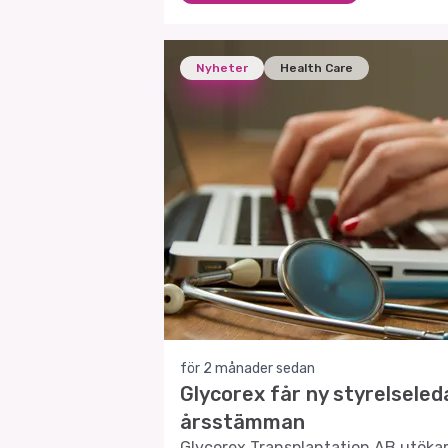
Nyheter
Health Care
för 2 månader sedan
Glycorex får ny styrelsele
årsstämman
Glycorex Transplantation AB utökar