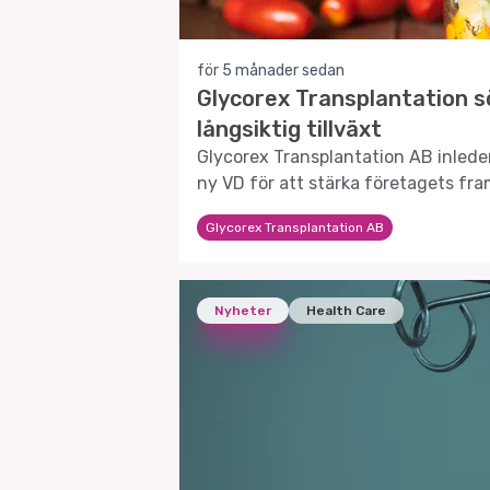
för 5 månader sedan
Glycorex Transplantation s
långsiktig tillväxt
Glycorex Transplantation AB inlede
ny VD för att stärka företagets fra
Glycorex Transplantation AB
Nyheter
Health Care