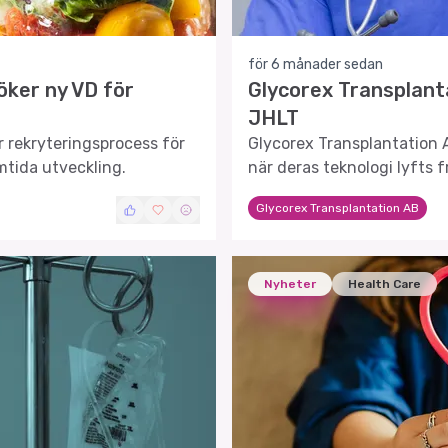
för 6 månader sedan
öker ny VD för
Glycorex Transplant
JHLT
r rekryteringsprocess för
Glycorex Transplantation 
mtida utveckling.
när deras teknologi lyfts 
betydelsefulla publikatione
Glycorex Transplantation AB
Nyheter
Health Care