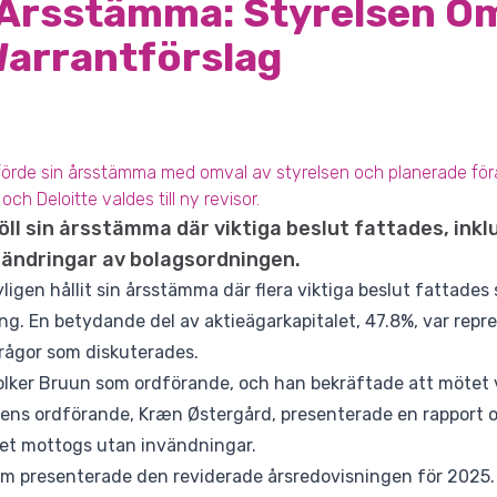
 Årsstämma: Styrelsen O
Warrantförslag
örde sin årsstämma med omval av styrelsen och planerade förä
h Deloitte valdes till ny revisor.
öll sin årsstämma där viktiga beslut fattades, inkl
 ändringar av bolagsordningen.
yligen hållit sin årsstämma där flera viktiga beslut fattade
ing. En betydande del av aktieägarkapitalet, 47.8%, var repre
frågor som diskuterades.
lker Bruun som ordförande, och han bekräftade att mötet 
sens ordförande, Kræn Østergård, presenterade en rapport o
ket mottogs utan invändningar.
 presenterade den reviderade årsredovisningen för 2025. 