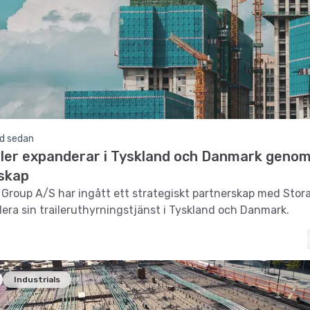
d sedan
iler expanderar i Tyskland och Danmark geno
skap
r Group A/S har ingått ett strategiskt partnerskap med Stor
era sin traileruthyrningstjänst i Tyskland och Danmark.
Industrials