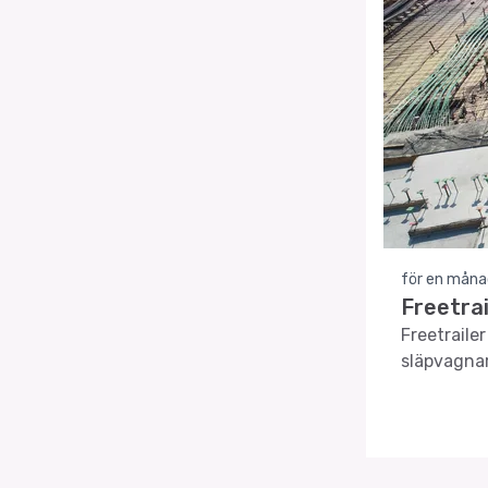
för en måna
Freetrai
Freetraile
släpvagnar