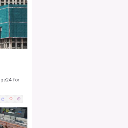
m
age24 för