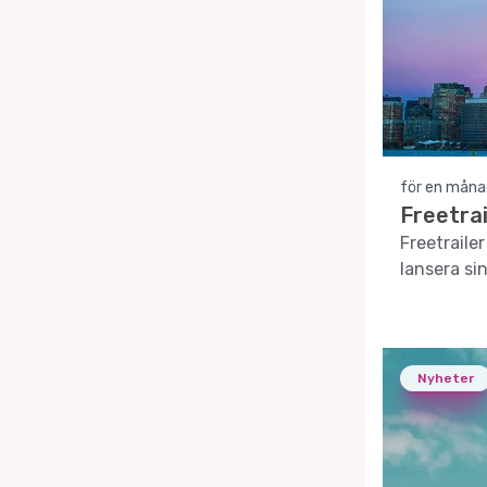
för en måna
Freetra
Freetraile
lansera si
Danmark.
Nyheter