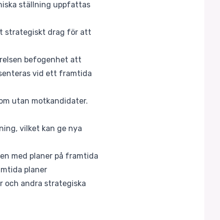
iska ställning uppfattas
t strategiskt drag för att
yrelsen befogenhet att
senteras vid ett framtida
 om utan motkandidater.
ning, vilket kan ge nya
men med planer på framtida
amtida planer
er och andra strategiska