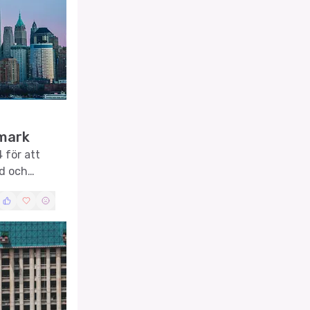
nmark
 för att
nd och