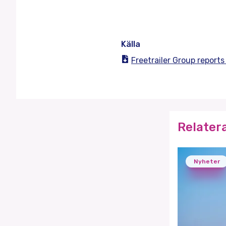
Källa
Freetrailer Group repor
Relater
Nyheter