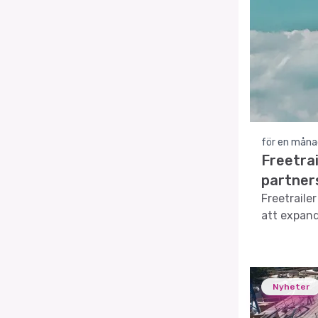
för en måna
Freetra
partner
Freetraile
att expand
Nyheter