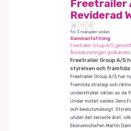
Freetrailer
Reviderad 
för 3 månader sedan
Sammanfattning
Freetrailer Group A/S genomf
Årsredovisningen godkändes oc
Freetrailer Group A/S h
styrelsen och framtida
Freetrailer Group A/S har n
framtida strategi och riktn
understryker vikten av de 
Under mötet valdes Jens Fo
och beslutsmässigt. Styrel
under det senaste året, vil
Ekonomichefen Martin Damm