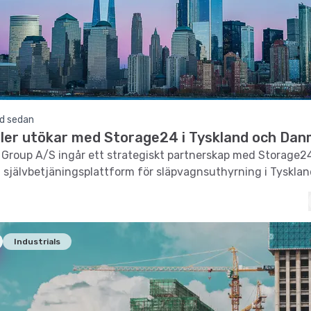
d sedan
iler utökar med Storage24 i Tyskland och Da
r Group A/S ingår ett strategiskt partnerskap med Storage24
n självbetjäningsplattform för släpvagnsuthyrning i Tyskla
Industrials