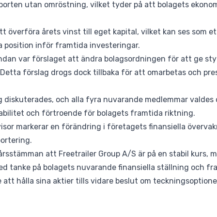
orten utan omröstning, vilket tyder på att bolagets ekonom
 överföra årets vinst till eget kapital, vilket kan ses som et
a position inför framtida investeringar.
ndan var förslaget att ändra bolagsordningen för att ge st
Detta förslag drogs dock tillbaka för att omarbetas och pre
 diskuterades, och alla fyra nuvarande medlemmar valdes
abilitet och förtroende för bolagets framtida riktning.
isor markerar en förändring i företagets finansiella övervak
ortering.
rsstämman att Freetrailer Group A/S är på en stabil kurs, 
ed tanke på bolagets nuvarande finansiella ställning och fr
tt hålla sina aktier tills vidare beslut om teckningsoption