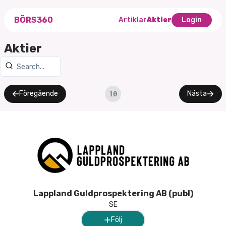
BÖRS360
Artiklar
Aktier
Login
Aktier
Föregående
Nästa
10
Lappland Guldprospektering AB (publ)
SE
Följ