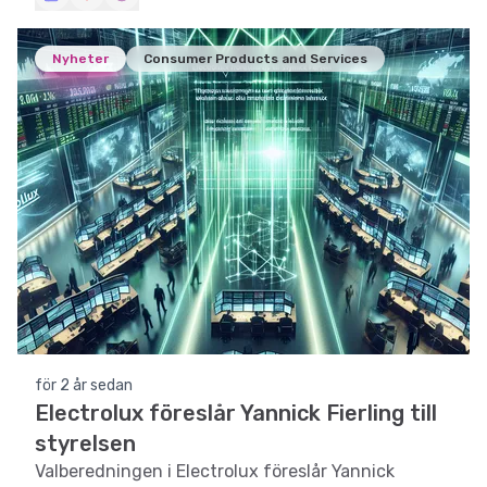
with previous reports to provide insights into its
strategic direction and future prospects.
Nyheter
Consumer Products and Services
för 2 år sedan
Electrolux föreslår Yannick Fierling till
styrelsen
Valberedningen i Electrolux föreslår Yannick