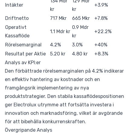
134 Mdr
129 Mdr
Intäkter
+3.9%
kr
kr
Driftnetto
717 Mkr
665 Mkr
+7.8%
Operativt
0.9 Mdr
1.1 Mdr kr
+22.2%
Kassaflöde
kr
Rörelsemarginal
4.2%
3.0%
+40%
Resultat per Aktie
5.20 kr
4.80 kr
+8.3%
Analys av KPI:er
Den förbättrade rörelsemarginalen på 4.2% indikerar
en effektiv hantering av kostnader och en
framgångsrik implementering av nya
produktstrategier. Den stabila kassaflödespositionen
ger Electrolux utrymme att fortsätta investera i
innovation och marknadsföring, vilket är avgörande
för att bibehålla konkurrenskraften.
Övergripande Analys