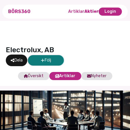
BÖRS360
Artiklar
Aktier
Login
Electrolux, AB
Dela
Följ
Översikt
Artiklar
Nyheter