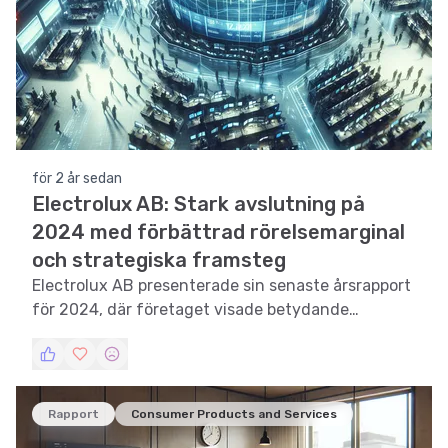
för 2 år sedan
Electrolux AB: Stark avslutning på
2024 med förbättrad rörelsemarginal
och strategiska framsteg
Electrolux AB presenterade sin senaste årsrapport
för 2024, där företaget visade betydande
förbättringar i rörelsemarginalen och en stark
organisk tillväxt. Den nya VD:n Yannick Fierling
kommenterade bolagets strategiska fokus och
framtidsutsikter.
Rapport
Consumer Products and Services