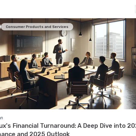
Den nya VD:n Yannick Fierling kommenterade bolagets strate
dsutsikter.
Consumer Products and Services
an
ux's Financial Turnaround: A Deep Dive into 2
ance and 2025 Outlook