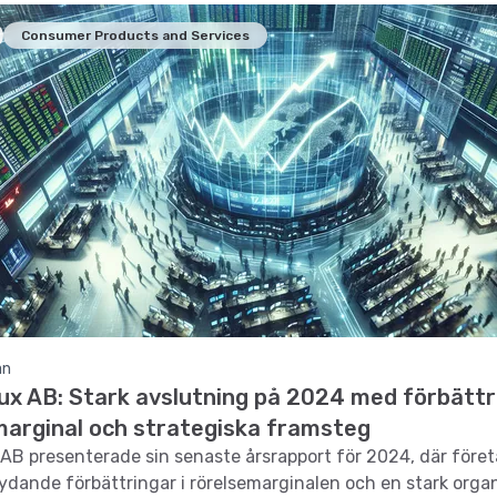
Consumer Products and Services
an
lux AB: Stark avslutning på 2024 med förbätt
marginal och strategiska framsteg
 AB presenterade sin senaste årsrapport för 2024, där före
ydande förbättringar i rörelsemarginalen och en stark orga