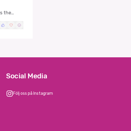
es the
s to
Social Media
Följ oss på Instagram