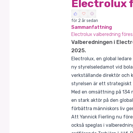
Electrolux f
för 2 år sedan
Sammanfattning
Electrolux valberedning föreslå
Valberedningen i Elect
2025.
Electrolux, en global ledar
ny styrelseledamot vid bola
verkställande direktör och 
styrelsen är ett strategisk
Med en omsättning på 134 mi
en stark aktör på den globa
förbättra människors liv ge
Att Yannick Fierling nu före
också speglas i valberednin