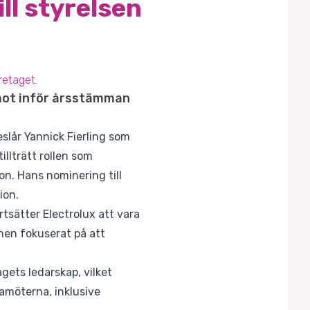
ill styrelsen
öretaget.
amot inför årsstämman
eslår Yannick Fierling som
llträtt rollen som
n. Hans nominering till
ion.
tsätter Electrolux att vara
hen fokuserat på att
agets ledarskap, vilket
damöterna, inklusive