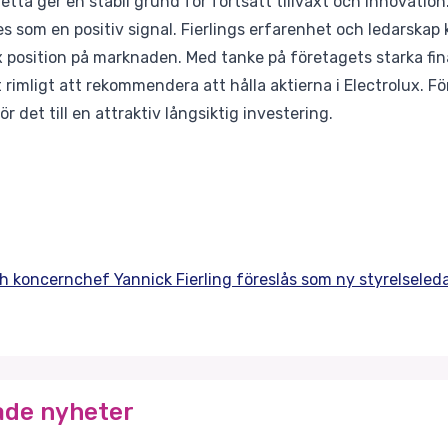
tta ger en stabil grund för fortsatt tillväxt och innovation
s som en positiv signal. Fierlings erfarenhet och ledarskap k
ux position på marknaden. Med tanke på företagets starka fin
t rimligt att rekommendera att hålla aktierna i Electrolux. F
r det till en attraktiv långsiktig investering.
ch koncernchef Yannick Fierling föreslås som ny styrelseled
ade nyheter