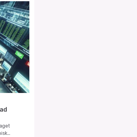
rad
taget
nisk