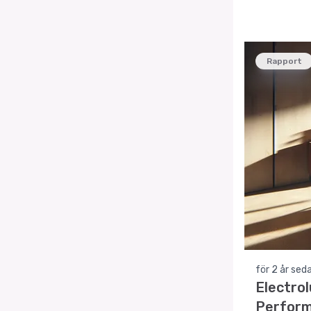
tillväxt. 
och framti
Rapport
för 2 år sed
Electrol
Perform