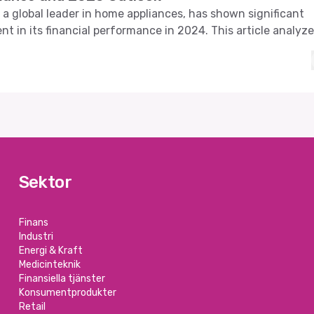
, a global leader in home appliances, has shown significant
t in its financial performance in 2024. This article analyz
latest financial report and compares it with previous report
sights into its strategic direction and future prospects.
Sektor
Finans
Industri
Energi & Kraft
Medicinteknik
Finansiella tjänster
Konsumentprodukter
Retail