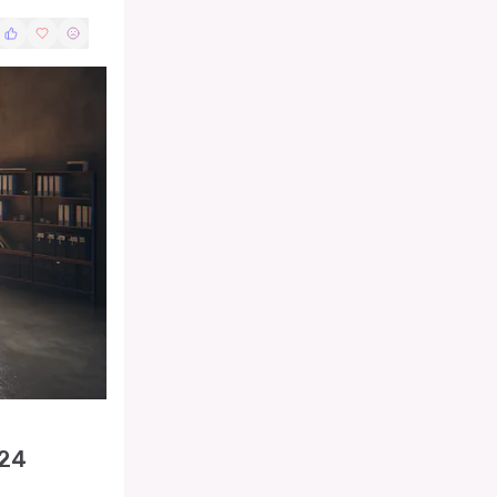
giska fokus
024