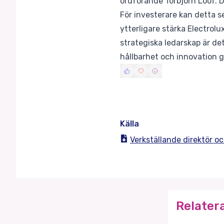
ordförande Torbjörn Lööf. De
För investerare kan detta se
ytterligare stärka Electrol
strategiska ledarskap är de
hållbarhet och innovation gö
Källa
Verkställande direktör o
Relater