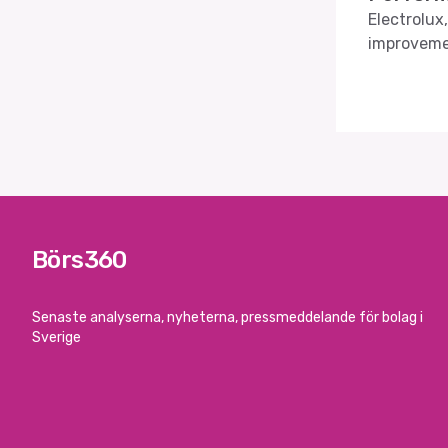
Electrolux
improvemen
company's 
provide in
Börs360
Senaste analyserna, nyheterna, pressmeddelande för bolag i
Sverige