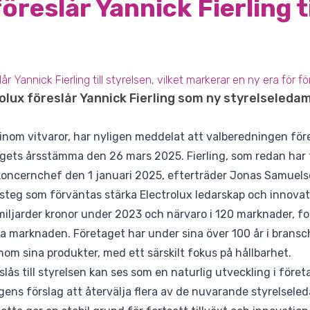
öreslår Yannick Fierling t
r Yannick Fierling till styrelsen, vilket markerar en ny era för f
rolux föreslår Yannick Fierling som ny styrelseled
e inom vitvaror, har nyligen meddelat att valberedningen för
gets årsstämma den 26 mars 2025. Fierling, som redan har ti
koncernchef den 1 januari 2025, efterträder Jonas Samuelso
t steg som förväntas stärka Electrolux ledarskap och innovat
ljarder kronor under 2023 och närvaro i 120 marknader, for
la marknaden. Företaget har under sina över 100 år i bransc
nom sina produkter, med ett särskilt fokus på hållbarhet.
slås till styrelsen kan ses som en naturlig utveckling i föret
gens förslag att återvälja flera av de nuvarande styrelsele