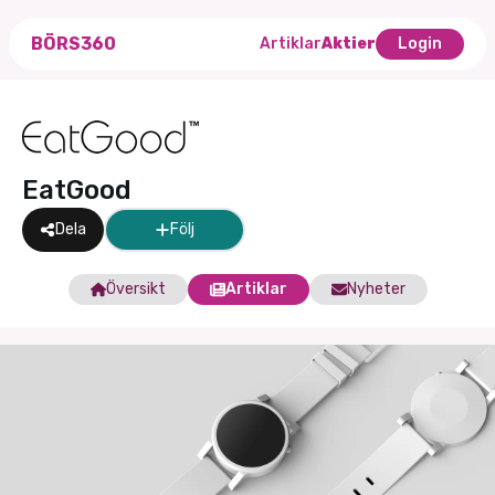
BÖRS360
Artiklar
Aktier
Login
EatGood
Dela
Följ
Översikt
Artiklar
Nyheter