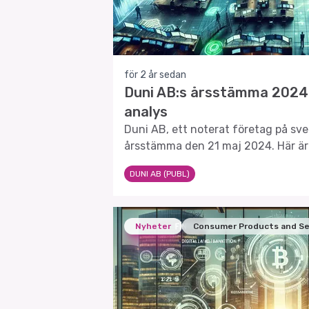
för 2 år sedan
Duni AB:s årsstämma 2024:
analys
Duni AB, ett noterat företag på sve
årsstämma den 21 maj 2024. Här är
hände och vad det betyder för för
DUNI AB (PUBL)
aktieägare.
Nyheter
Consumer Products and Se