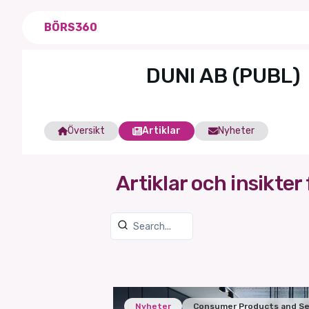
BÖRS360
DUNI AB (PUBL)
Översikt
Artiklar
Nyheter
Artiklar och insikter 
Nyheter
Consumer Products and Se