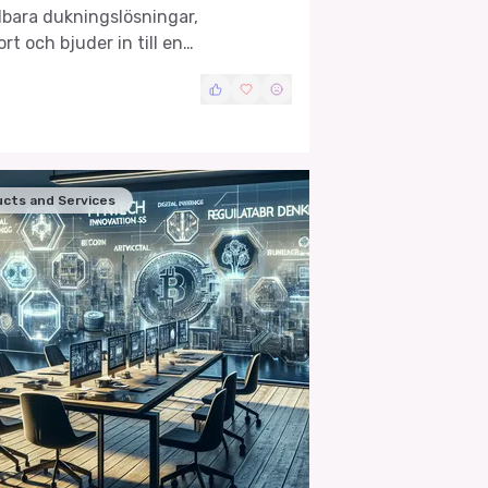
lbara dukningslösningar,
rt och bjuder in till en
terare och analytiker.
cts and Services