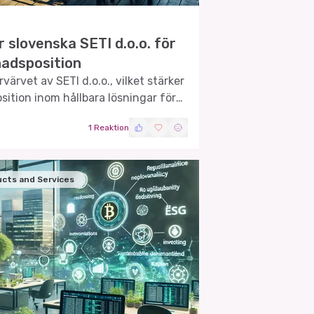
 slovenska SETI d.o.o. för
nadsposition
värvet av SETI d.o.o., vilket stärker
ition inom hållbara lösningar för
1 Reaktion
cts and Services