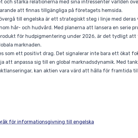
t och stärka relationerna med sina intressenter världen öv
rande att finnas tillgängliga på företagets hemsida.
ergå till engelska är ett strategiskt steg i linje med deras
nom hår- och hudvård. Med planerna att lansera en serie prod
 produkt för hudpigmentering under 2026, är det tydligt att 
globala marknaden.
s som ett positivt drag. Det signalerar inte bara ett ökat fo
lja att anpassa sig till en global marknadsdynamik. Med tan
lanseringar, kan aktien vara värd att hålla för framtida til
åk för informationsgivning till engelska