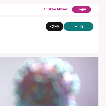
Artiklar
Aktier
Login
Dela
Följ