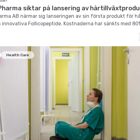
edan
harma siktar på lansering av hårtillväxtprod
rma AB närmar sig lanseringen av sin första produkt för hår
 innovativa Follicopeptide. Kostnaderna har sänkts med 80
Health Care