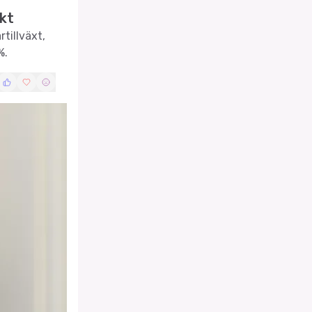
ukt
tillväxt,
%.