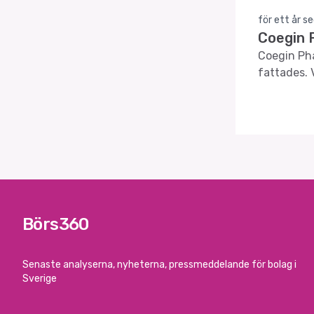
för ett år s
Coegin 
Coegin Pha
fattades. 
Börs360
Senaste analyserna, nyheterna, pressmeddelande för bolag i
Sverige