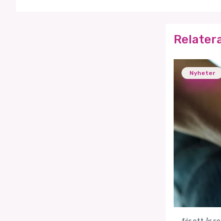
Relater
Nyheter