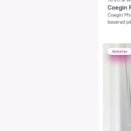
för ett år s
Coegin P
Coegin Pha
baserad på
Nyheter