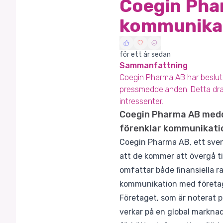
Coegin Phar
kommunika
för ett år sedan
Sammanfattning
Coegin Pharma AB har beslutat
pressmeddelanden. Detta drag
intressenter.
Coegin Pharma AB meddel
förenklar kommunikatio
Coegin Pharma AB, ett sven
att de kommer att övergå t
omfattar både finansiella r
kommunikation med företage
Företaget, som är noterat p
verkar på en global markn