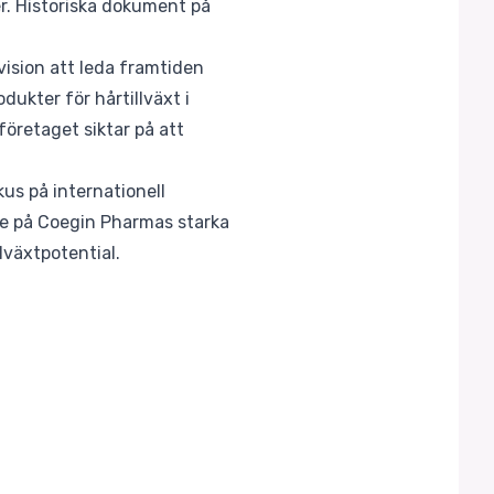
er. Historiska dokument på
 vision att leda framtiden
ukter för hårtillväxt i
företaget siktar på att
kus på internationell
ke på Coegin Pharmas starka
lväxtpotential.