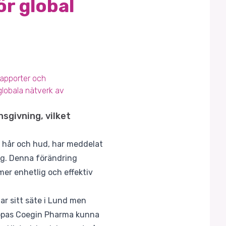
ör global
rapporter och
globala nätverk av
sgivning, vilket
r hår och hud, har meddelat
ng. Denna förändring
mer enhetlig och effektiv
ar sitt säte i Lund men
oppas Coegin Pharma kunna