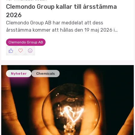
Clemondo Group kallar till årsstämma
2026
Clemondo Group AB har meddelat att dess
årsstämma kommer att hållas den 19 maj 2026 i
Helsingborg. Aktieägarna förväntas ta beslut om flera
Clemondo Group AB
viktiga punkter.
Nyheter
Chemicals