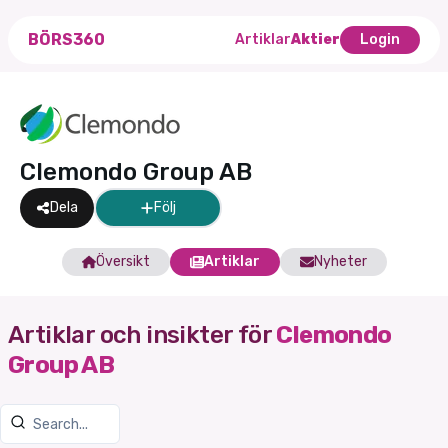
BÖRS360
Artiklar
Aktier
Login
Clemondo Group AB
Dela
Följ
Översikt
Artiklar
Nyheter
Artiklar och insikter för
Clemondo
Group AB