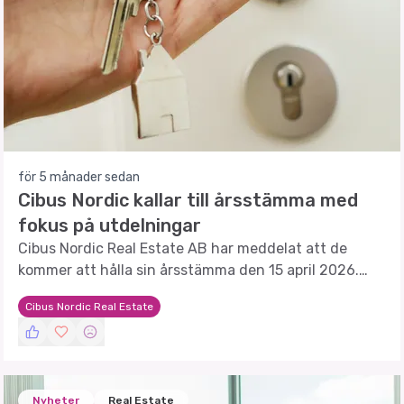
för 5 månader sedan
Cibus Nordic kallar till årsstämma med
fokus på utdelningar
Cibus Nordic Real Estate AB har meddelat att de
kommer att hålla sin årsstämma den 15 april 2026.
Flera viktiga beslut, inklusive utdelningsförslag och
Cibus Nordic Real Estate
styrelseval, står på agendan.
Nyheter
Real Estate