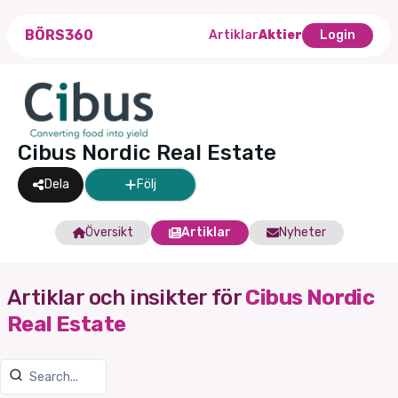
BÖRS360
Artiklar
Aktier
Login
Cibus Nordic Real Estate
Dela
Följ
Översikt
Artiklar
Nyheter
Artiklar och insikter för
Cibus Nordic
Real Estate