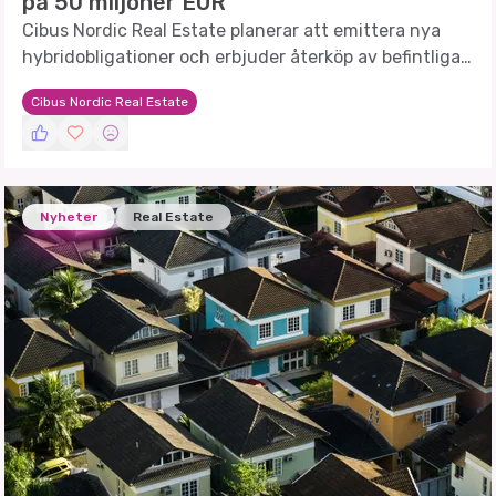
på 50 miljoner EUR
Cibus Nordic Real Estate planerar att emittera nya
hybridobligationer och erbjuder återköp av befintliga
obligationer.
Cibus Nordic Real Estate
Nyheter
Real Estate