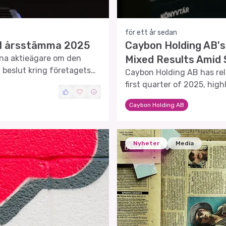
för ett år sedan
ill årsstämma 2025
Caybon Holding AB'
na aktieägare om den
Mixed Results Amid
beslut kring företagets
Caybon Holding AB has rele
mmer att diskuteras.
first quarter of 2025, high
marked by strategic shifts
Caybon Holding AB
Nyheter
Media