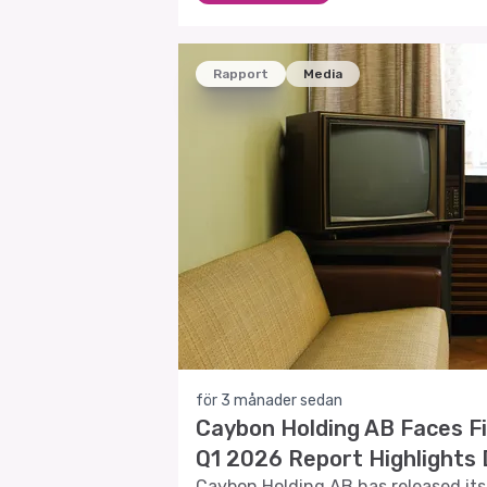
Rapport
Media
för 3 månader sedan
Caybon Holding AB Faces Fi
Q1 2026 Report Highlights 
Caybon Holding AB has released its 