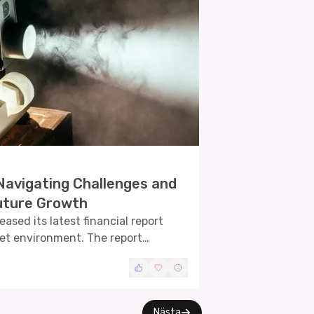
Navigating Challenges and
uture Growth
ased its latest financial report
et environment. The report
trics, strategic decisions, and its
Nästa