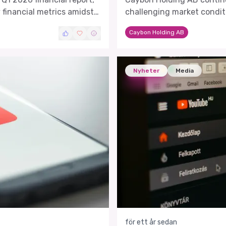
y financial metrics amidst
challenging market conditi
showing signs of stabiliza
Caybon Holding AB
Nyheter
Media
för ett år sedan