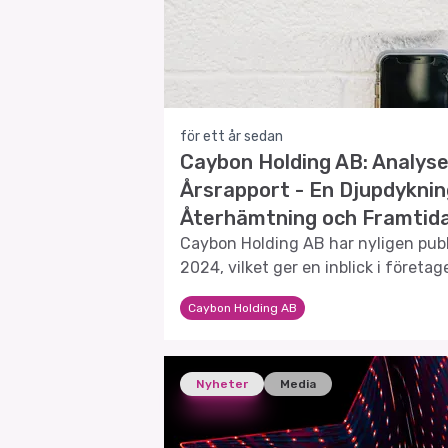
för ett år sedan
Caybon Holding AB: Analyse
Årsrapport - En Djupdyknin
Återhämtning och Framtida
Caybon Holding AB har nyligen publi
2024, vilket ger en inblick i företa
prestationer och framtida strategi.
Caybon Holding AB
Nyheter
Media