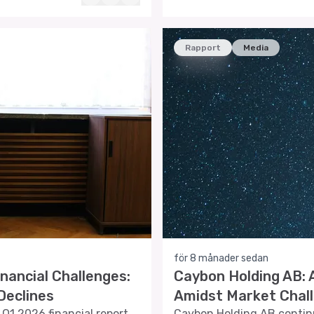
Rapport
Media
för 8 månader sedan
nancial Challenges:
Caybon Holding AB: 
Declines
Amidst Market Chal
Q1 2026 financial report,
Caybon Holding AB continu