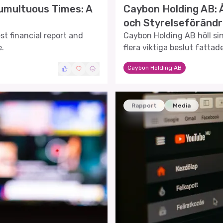
umultuous Times: A
Caybon Holding AB:
och Styrelseförändr
t financial report and
Caybon Holding AB höll si
e.
flera viktiga beslut fattad
resultat- och balansräknin
Caybon Holding AB
Rapport
Media