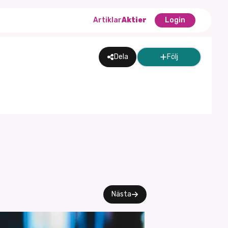
Artiklar
Aktier
Login
Dela
Följ
Nästa