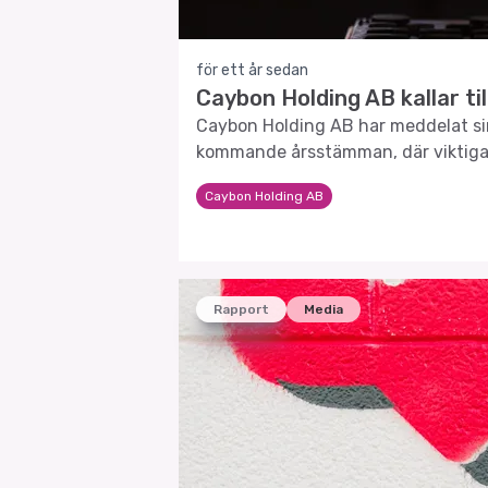
för ett år sedan
Caybon Holding AB kallar t
Caybon Holding AB har meddelat si
kommande årsstämman, där viktiga 
framtid och ekonomiska strategi ko
Caybon Holding AB
Rapport
Media