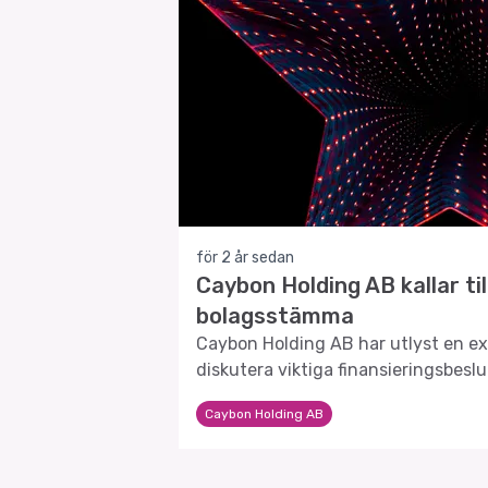
för 2 år sedan
Caybon Holding AB kallar til
bolagsstämma
Caybon Holding AB har utlyst en e
diskutera viktiga finansieringsbesl
förändringar.
Caybon Holding AB