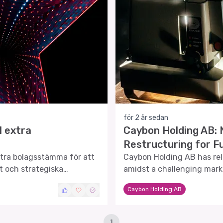
för 2 år sedan
l extra
Caybon Holding AB: 
Restructuring for F
xtra bolagsstämma för att
Caybon Holding AB has rele
ut och strategiska
amidst a challenging mark
highlights key financial me
Caybon Holding AB
future outlook.
1