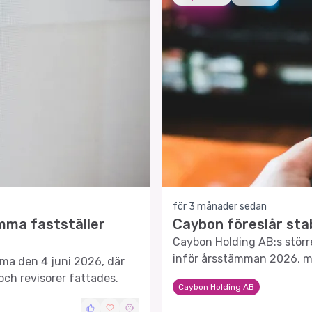
för 3 månader sedan
mma fastställer
Caybon föreslår stab
Caybon Holding AB:s större
inför årsstämman 2026, m
ma den 4 juni 2026, där
sammansättning och arvo
 och revisorer fattades.
Caybon Holding AB