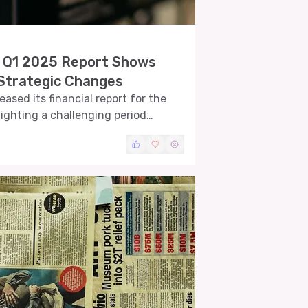
s Q1 2025 Report Shows
 Strategic Changes
ased its financial report for the
lighting a challenging period
 and market uncertainties.