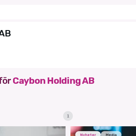
 AB
för
Caybon Holding AB
1
Nyheter
Media