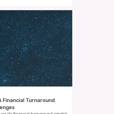
A Financial Turnaround
lenges
es its financial turnaround amidst