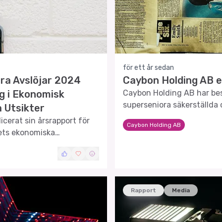
för ett år sedan
ra Avslöjar 2024
Caybon Holding AB e
g i Ekonomisk
Caybon Holding AB har bes
superseniora säkerställda o
 Utsikter
finansiella ställning.
cerat sin årsrapport för
Caybon Holding AB
gets ekonomiska
Rapport
Media