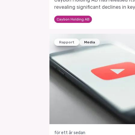
revealing significant declines in ke
challenging market conditions.
Caybon Holding AB
Rapport
Media
för ett år sedan