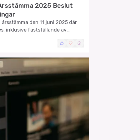
 Årsstämma 2025 Beslut
ingar
n årsstämma den 11 juni 2025 där
es, inklusive fastställande av
g samt val av styrelse.