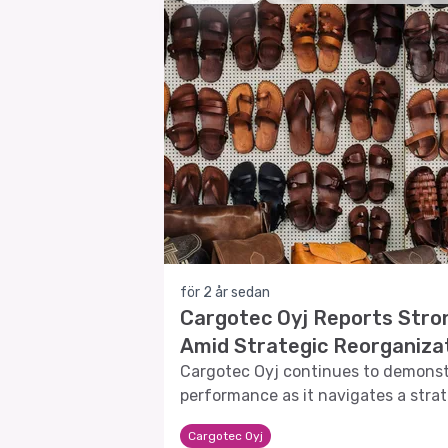
för 2 år sedan
Cargotec Oyj Reports Stro
Amid Strategic Reorganiza
Cargotec Oyj continues to demonstr
performance as it navigates a strat
highlighted by its recent quarterly 
Cargotec Oyj