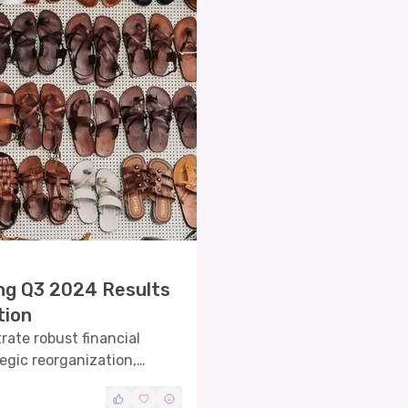
ng Q3 2024 Results
tion
ate robust financial
egic reorganization,
report.