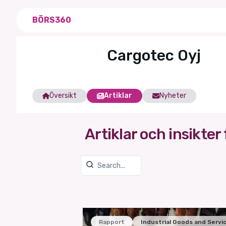
BÖRS360
Cargotec Oyj
Översikt
Artiklar
Nyheter
Artiklar och insikter 
Rapport
Industrial Goods and Servi