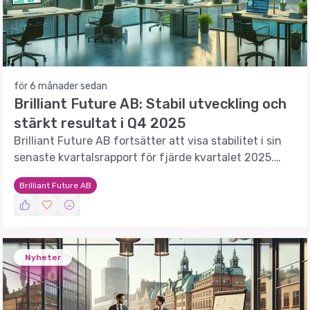
för 6 månader sedan
Brilliant Future AB: Stabil utveckling och
stärkt resultat i Q4 2025
Brilliant Future AB fortsätter att visa stabilitet i sin
senaste kvartalsrapport för fjärde kvartalet 2025.
Trots en minskning i nettoomsättning och totala
Brilliant Future AB
intäkter, förbättras det underliggande resultatet tack
vare en stark ökning av återkommande
abonnemangsintäkter (ARR).
Nyheter