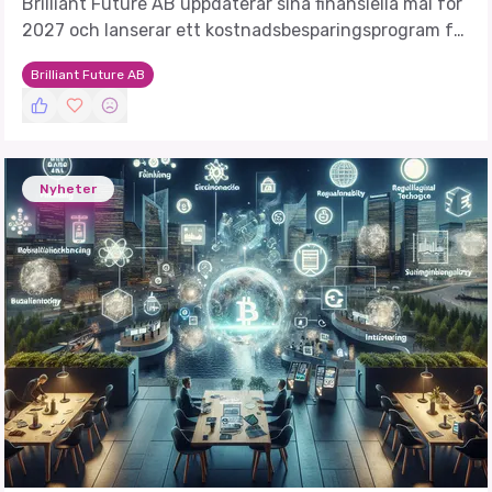
Brilliant Future AB uppdaterar sina finansiella mål för
2027 och lanserar ett kostnadsbesparingsprogram för
att säkerställa positiv EBIT och kassaflöde.
Brilliant Future AB
Nyheter