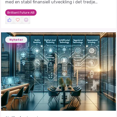
med en stabil finansiell utveckling i det tredje
kvartalet 2025. Den senaste rapporten visar på
Brilliant Future AB
förbättringar i flera nyckeltal, trots en utmanande
marknad.
Nyheter