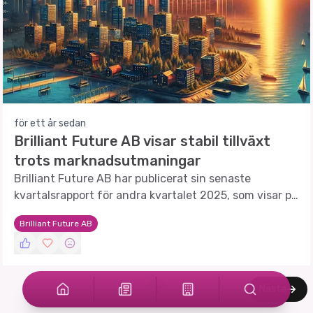
för ett år sedan
Brilliant Future AB visar stabil tillväxt
trots marknadsutmaningar
Brilliant Future AB har publicerat sin senaste
kvartalsrapport för andra kvartalet 2025, som visar på
en fortsatt tillväxt i abonnemangsintäkter trots en
Brilliant Future AB
osäker marknad.
Nästa
1