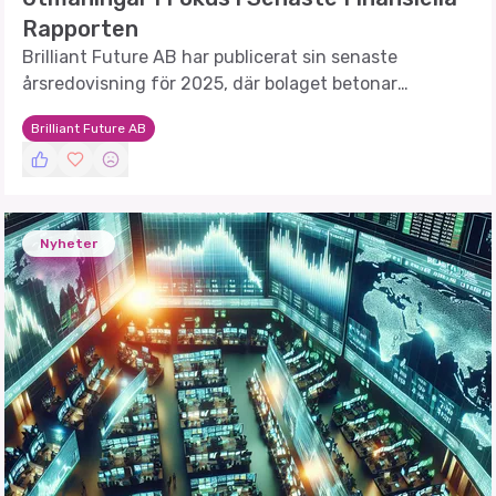
Rapporten
Brilliant Future AB har publicerat sin senaste
årsredovisning för 2025, där bolaget betonar
stabilitet och långsiktig tillväxt i en osäker marknad.
Brilliant Future AB
Nyheter