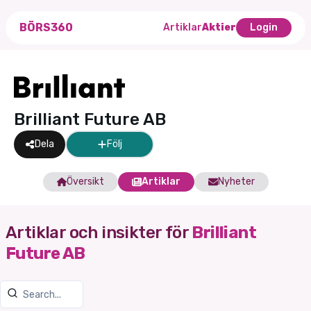
BÖRS360
Artiklar
Aktier
Login
Brilliant Future AB
Dela
Följ
Översikt
Artiklar
Nyheter
Artiklar och insikter för
Brilliant
Future AB