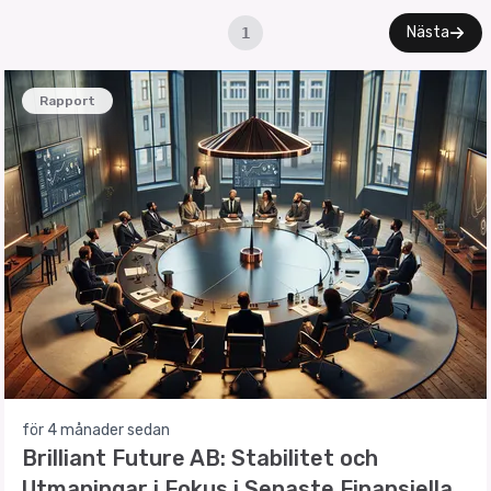
Nästa
1
Rapport
för 4 månader sedan
Brilliant Future AB: Stabilitet och
Utmaningar i Fokus i Senaste Finansiella