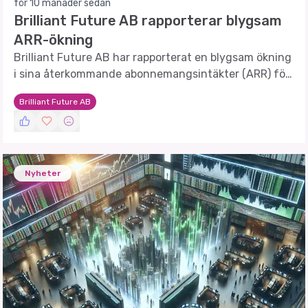
för 10 månader sedan
Brilliant Future AB rapporterar blygsam
ARR-ökning
Brilliant Future AB har rapporterat en blygsam ökning
i sina återkommande abonnemangsintäkter (ARR) för
tredje kvartalet 2025.
Brilliant Future AB
Nyheter