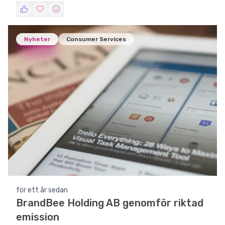
tillväxtmöjligheter.
Nyheter
Consumer Services
för ett år sedan
BrandBee Holding AB genomför riktad
emission