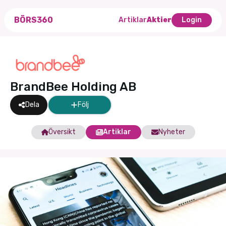
BÖRS360
Artiklar
Aktier
Login
BrandBee Holding AB
Dela
Följ
Översikt
Artiklar
Nyheter