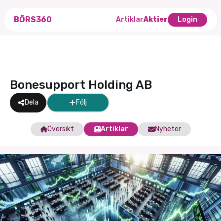
BÖRS360
Artiklar
Aktier
Login
Bonesupport Holding AB
Dela
Följ
Översikt
Artiklar
Nyheter