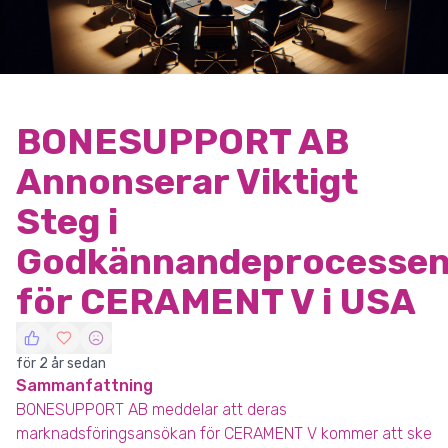
BONESUPPORT AB
Annonserar Viktigt
Steg i
Godkännandeprocesse
för CERAMENT V i USA
för 2 år sedan
Sammanfattning
BONESUPPORT AB meddelar att deras
marknadsföringsansökan för CERAMENT V kommer att ske