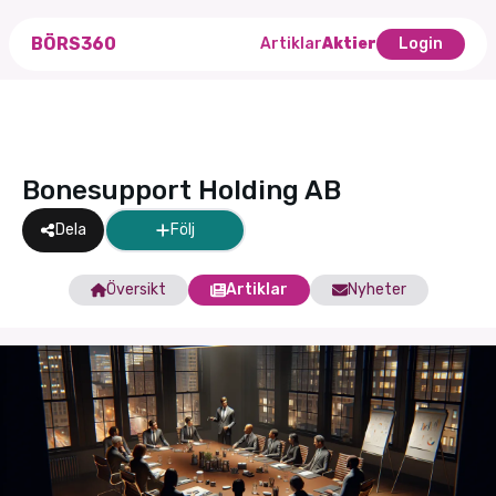
BÖRS360
Artiklar
Aktier
Login
Bonesupport Holding AB
Dela
Följ
Översikt
Artiklar
Nyheter