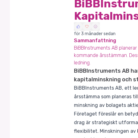
BiBBInstru
Kapitalmins
för 3 månader sedan
Sammanfattning
BiBBInstruments AB planerar 
kommande årsstämman. Dessa be
ledning.
BiBBInstruments AB ha
kapitalminskning och st
BiBBInstruments AB, ett le
årsstämma som planeras till
minskning av bolagets aktie
Företaget föreslår en betyd
drag är strategiskt utformat 
flexibilitet. Minskningen av