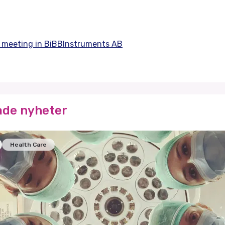
l meeting in BiBBInstruments AB
ade nyheter
Health Care