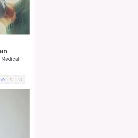
ain
x Medical