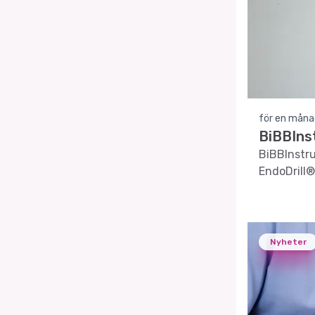
för en måna
BiBBIns
BiBBInstru
EndoDrill®
Nyheter