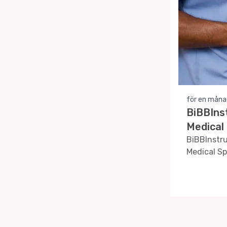
för en måna
BiBBIns
Medical
BiBBInstru
Medical Sp