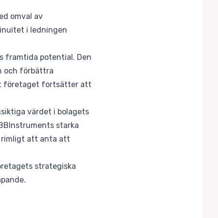
med omval av
nuitet i ledningen
s framtida potential. Den
n och förbättra
 företaget fortsätter att
siktiga värdet i bolagets
BiBBInstruments starka
imligt att anta att
öretagets strategiska
kapande.