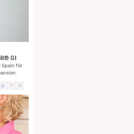
ll® GI
 Spain för
pansion.