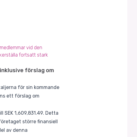
lsemedlemmar vid den
erställa fortsatt stark
nklusive förslag om
taljerna för sin kommande
ns ett förslag om
ll SEK 1,609,831.49. Detta
företaget större finansiell
 del av denna