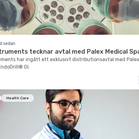
d sedan
truments tecknar avtal med Palex Medical Sp
ments har ingått ett exklusivt distributionsavtal med Pale
EndoDrill® GI.
Health Care