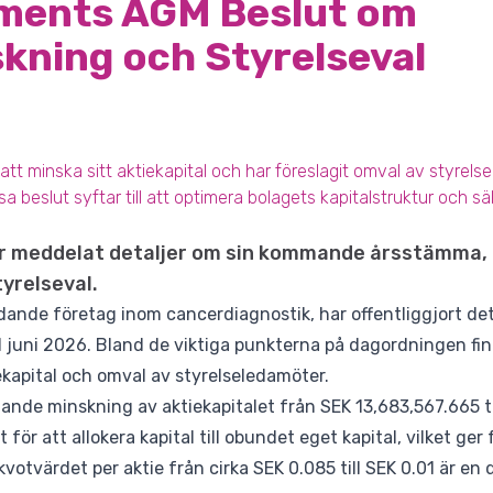
ments AGM Beslut om
kning och Styrelseval
att minska sitt aktiekapital och har föreslagit omval av styre
slut syftar till att optimera bolagets kapitalstruktur och säk
r meddelat detaljer om sin kommande årsstämma, i
yrelseval.
dande företag inom cancerdiagnostik, har offentliggjort de
 juni 2026. Bland de viktiga punkterna på dagordningen fin
kapital och omval av styrelseledamöter.
ande minskning av aktiekapitalet från SEK 13,683,567.665 ti
för att allokera kapital till obundet eget kapital, vilket ger 
 kvotvärdet per aktie från cirka SEK 0.085 till SEK 0.01 är en