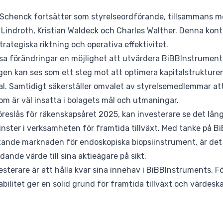
on Schenck fortsätter som styrelseordförande, tillsammans 
indroth, Kristian Waldeck och Charles Walther. Denna konti
rategiska riktning och operativa effektivitet.
ssa förändringar en möjlighet att utvärdera BiBBInstrument
gen kan ses som ett steg mot att optimera kapitalstrukture
l. Samtidigt säkerställer omvalet av styrelsemedlemmar att
som är väl insatta i bolagets mål och utmaningar.
öreslås för räkenskapsåret 2025, kan investerare se det lång
vinster i verksamheten för framtida tillväxt. Med tanke på 
ande marknaden för endoskopiska biopsiinstrument, är det r
ande värde till sina aktieägare på sikt.
terare är att hålla kvar sina innehav i BiBBInstruments. F
bilitet ger en solid grund för framtida tillväxt och värdes