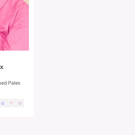
ex
med Palex