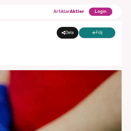
Artiklar
Aktier
Login
Dela
Följ