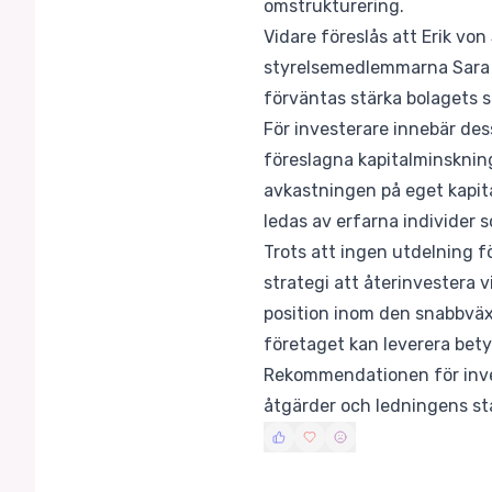
omstrukturering.
Vidare föreslås att Erik v
styrelsemedlemmarna Sara L
förväntas stärka bolagets st
För investerare innebär de
föreslagna kapitalminsknin
avkastningen på eget kapita
ledas av erfarna individer 
Trots att ingen utdelning f
strategi att återinvestera 
position inom den snabbväx
företaget kan leverera betyd
Rekommendationen för inves
åtgärder och ledningens sta