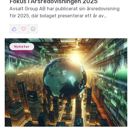
Fokus i Årsredovisningen 2025
Avsalt Group AB har publicerat sin årsredovisning
för 2025, där bolaget presenterar ett år av
betydande tekniska framsteg och strategiska
initiativ mot kommersialisering.
Nyheter