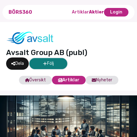
BÖRS360
Artiklar
Aktier
Login
Avsalt Group AB (publ)
Dela
Följ
Översikt
Artiklar
Nyheter