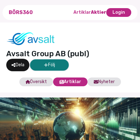
BÖRS360
Artiklar
Aktier
Login
Avsalt Group AB (publ)
Dela
Följ
Översikt
Artiklar
Nyheter