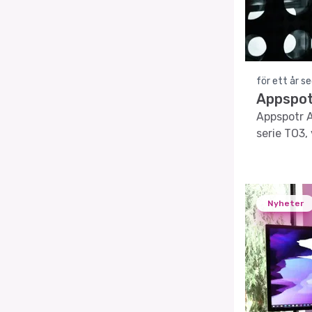
för ett år s
Appspot
Appspotr 
serie TO3, 
Nyheter