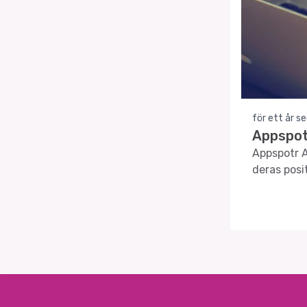
för ett år s
Appspot
Appspotr A
deras posi