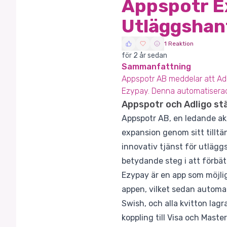
Appspotr E
Utläggshan
1 Reaktion
för 2 år sedan
Sammanfattning
Appspotr AB meddelar att Adl
Ezypay. Denna automatiserade
Appspotr och Adligo st
Appspotr AB, en ledande ak
expansion genom sitt tilltä
innovativ tjänst för utlägg
betydande steg i att förbätt
Ezypay är en app som möjlig
appen, vilket sedan automat
Swish, och alla kvitton lag
koppling till Visa och Maste