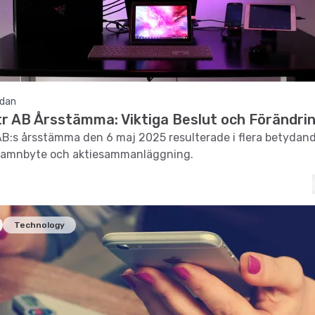
edan
r AB Årsstämma: Viktiga Beslut och Förändri
B:s årsstämma den 6 maj 2025 resulterade i flera betydand
 namnbyte och aktiesammanläggning.
Technology