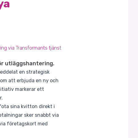
ya
ing via Transformants tjänst
ör utläggshantering.
eddelat en strategisk
nom att erbjuda en ny och
tiativ markerar ett
r.
ta sina kvitton direkt i
etalningar sker snabbt via
 via företagskort med