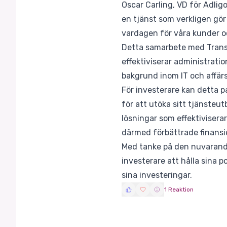
Oscar Carling, VD för Adligo
en tjänst som verkligen gör 
vardagen för våra kunder oc
Detta samarbete med Transf
effektiviserar administrati
bakgrund inom IT och affärs
För investerare kan detta pa
för att utöka sitt tjänsteu
lösningar som effektivisera
därmed förbättrade finansie
Med tanke på den nuvarand
investerare att hålla sina p
sina investeringar.
1 Reaktion