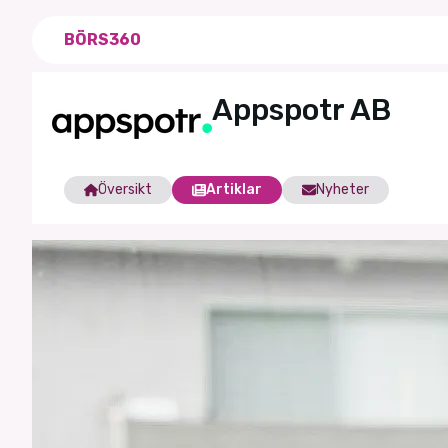
BÖRS360
Appspotr AB
Översikt
Artiklar
Nyheter