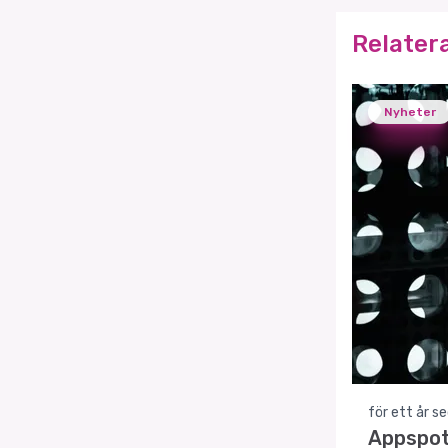
Relater
Nyheter
för ett år s
Appspot