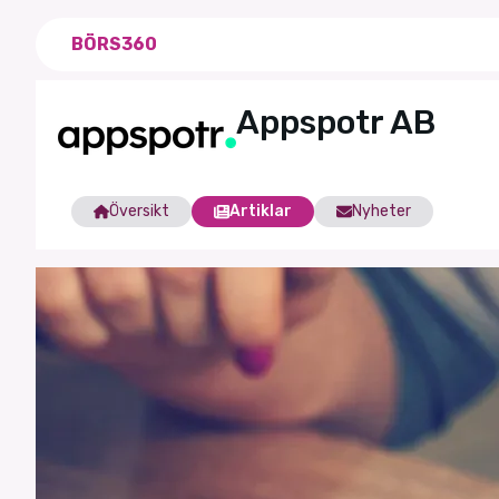
BÖRS360
Appspotr AB
Översikt
Artiklar
Nyheter