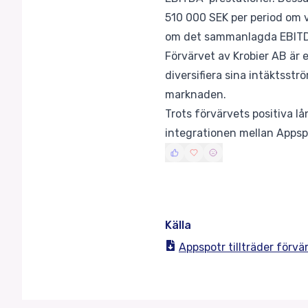
510 000 SEK per period om v
om det sammanlagda EBITDA
Förvärvet av Krobier AB är 
diversifiera sina intäktss
marknaden.
Trots förvärvets positiva lå
integrationen mellan Appsp
Källa
Appspotr tillträder förvä