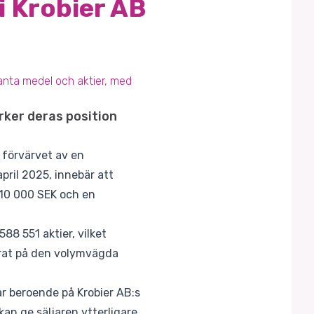
i Krobier AB
tanta medel och aktier, med
rker deras position
 förvärvet av en
pril 2025, innebär att
510 000 SEK och en
88 551 aktier, vilket
erat på den volymvägda
gar beroende på Krobier AB:s
an ge säljaren ytterligare