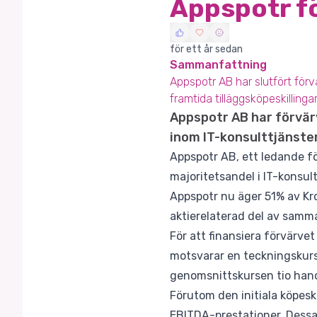
Appspotr fö
för ett år sedan
Sammanfattning
Appspotr AB har slutfört för
framtida tilläggsköpeskilling
Appspotr AB har förvärv
inom IT-konsulttjänster
Appspotr AB, ett ledande fö
majoritetsandel i IT-konsul
Appspotr nu äger 51% av Kr
aktierelaterad del av samm
För att finansiera förvärve
motsvarar en teckningskurs
genomsnittskursen tio hand
Förutom den initiala köpeski
EBITDA-prestationer. Dessa 