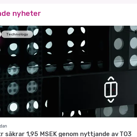
ade nyheter
Technology
edan
r säkrar 1,95 MSEK genom nyttjande av TO3