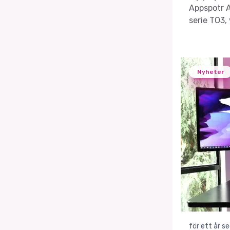
Appspotr 
serie TO3, 
Nyheter
för ett år s