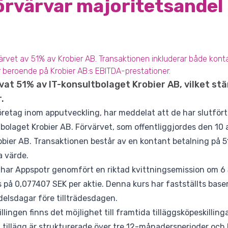
rvärvar majoritetsandel 
värvet av 51% av Krobier AB. Transaktionen inkluderar både kon
ar beroende på Krobier AB:s EBITDA-prestationer.
at 51% av IT-konsultbolaget Krobier AB, vilket stä
.
retag inom apputveckling, har meddelat att de har slutfört
tbolaget Krobier AB. Förvärvet, som offentliggjordes den 10 a
obier AB. Transaktionen består av en kontant betalning på 
a värde.
t har Appspotr genomfört en riktad kvittningsemission om 6 5
 på 0,077407 SEK per aktie. Denna kurs har fastställts bas
elsdagar före tillträdesdagen.
llingen finns det möjlighet till framtida tilläggsköpeskillin
tillägg är strukturerade över tre 12-månadersperioder och k