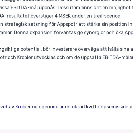
issa EBITDA-mål uppnås. Dessutom finns det en möjlighet til
-resultatet överstiger 4 MSEK under en treårsperiod.
en strategisk satsning för Appspotr att stärka sin position 
trömmar. Denna expansion förväntas ge synergier och öka Ap
ngsiktiga potential, bör investerare överväga att hålla sina a
otr och Krobier utvecklas och om de uppsatta EBITDA-måle
rvet av Krobier och genomför en riktad kvittningsemission a