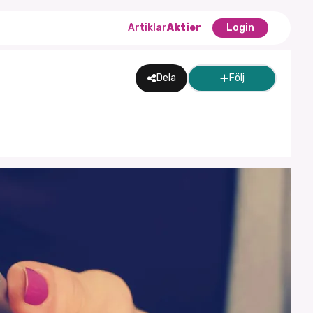
Artiklar
Aktier
Login
Dela
Följ