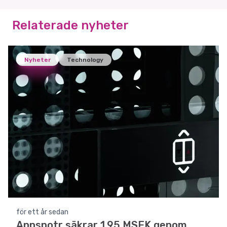
Relaterade nyheter
Nyheter
Technology
för ett år sedan
Appspotr säkrar 1,95 MSEK genom