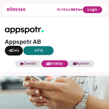
BÖRS360
Artiklar
Aktier
Login
Appspotr AB
Dela
Följ
Översikt
Artiklar
Nyheter