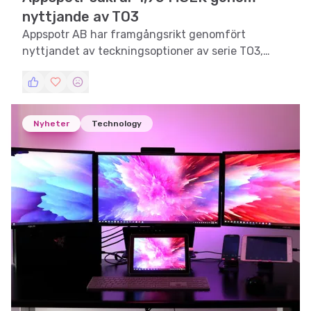
nyttjande av TO3
Appspotr AB har framgångsrikt genomfört
nyttjandet av teckningsoptioner av serie TO3,
vilket tillfört bolaget cirka 1,95 MSEK före
emissionskostnader.
Nyheter
Technology