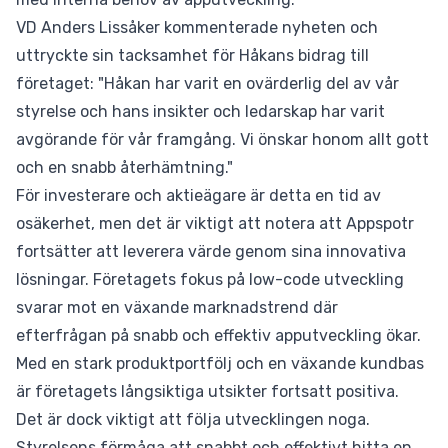
VD Anders Lissåker kommenterade nyheten och
uttryckte sin tacksamhet för Håkans bidrag till
företaget: "Håkan har varit en ovärderlig del av vår
styrelse och hans insikter och ledarskap har varit
avgörande för vår framgång. Vi önskar honom allt gott
och en snabb återhämtning."
För investerare och aktieägare är detta en tid av
osäkerhet, men det är viktigt att notera att Appspotr
fortsätter att leverera värde genom sina innovativa
lösningar. Företagets fokus på low-code utveckling
svarar mot en växande marknadstrend där
efterfrågan på snabb och effektiv apputveckling ökar.
Med en stark produktportfölj och en växande kundbas
är företagets långsiktiga utsikter fortsatt positiva.
Det är dock viktigt att följa utvecklingen noga.
Styrelsens förmåga att snabbt och effektivt hitta en