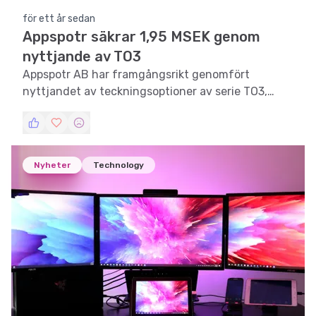
för ett år sedan
Appspotr säkrar 1,95 MSEK genom
nyttjande av TO3
Appspotr AB har framgångsrikt genomfört
nyttjandet av teckningsoptioner av serie TO3,
vilket tillfört bolaget cirka 1,95 MSEK före
emissionskostnader.
Nyheter
Technology