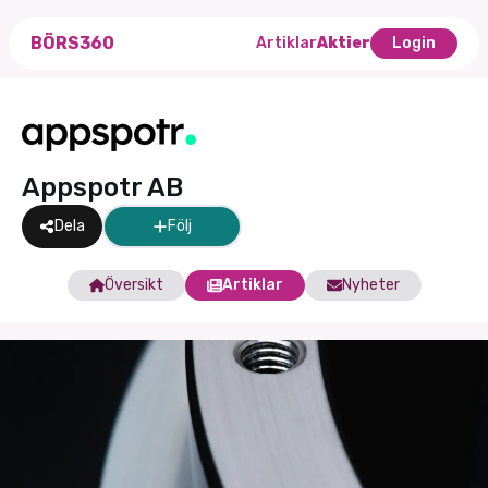
BÖRS360
Artiklar
Aktier
Login
Appspotr AB
Dela
Följ
Översikt
Artiklar
Nyheter