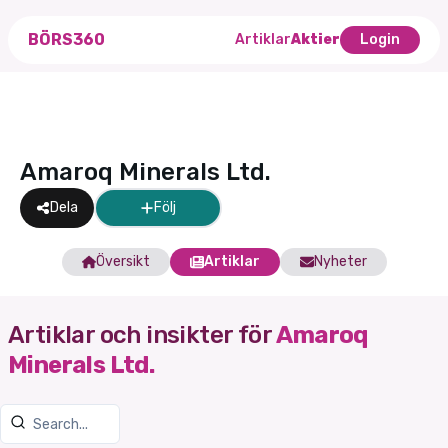
BÖRS360
Artiklar
Aktier
Login
Amaroq Minerals Ltd.
Dela
Följ
Översikt
Artiklar
Nyheter
Artiklar och insikter för
Amaroq
Minerals Ltd.