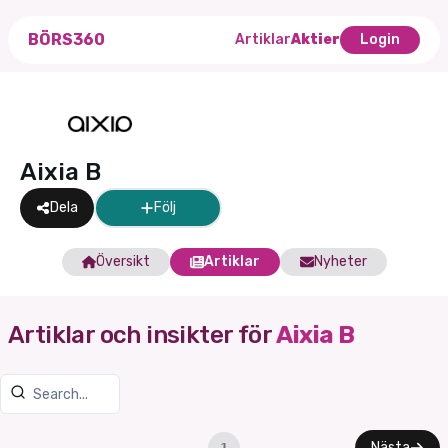
BÖRS360
Artiklar
Aktier
Login
Aixia B
Dela
Följ
Översikt
Artiklar
Nyheter
Artiklar och insikter för
Aixia B
Nästa