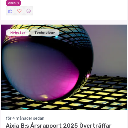
Aixia B
Nyheter
Technology
för 4 månader sedan
Aixia B:s Årsrapport 2025 Överträffar