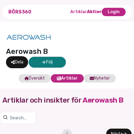
BÖRS360
Artiklar
Aktier
Login
Aerowash B
Dela
Följ
Översikt
Artiklar
Nyheter
Artiklar och insikter för
Aerowash B
Nästa