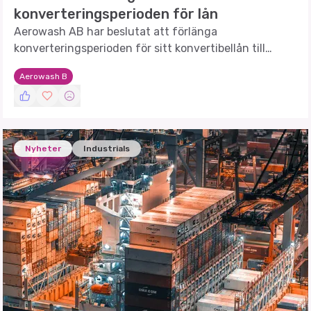
konverteringsperioden för lån
Aerowash AB har beslutat att förlänga
konverteringsperioden för sitt konvertibellån till
Groupe Socomore.
Aerowash B
Nyheter
Industrials