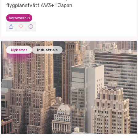
flygplanstvätt AW3+ i Japan.
Aerowash B
Nyheter
Industrials