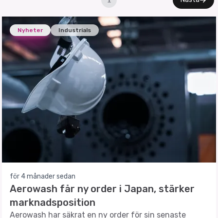
1
Nyheter
Industrials
för 4 månader sedan
Aerowash får ny order i Japan, stärker
marknadsposition
Aerowash har säkrat en ny order för sin senaste