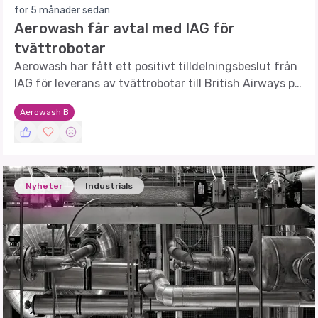
för 5 månader sedan
Aerowash får avtal med IAG för
tvättrobotar
Aerowash har fått ett positivt tilldelningsbeslut från
IAG för leverans av tvättrobotar till British Airways på
Heathrow.
Aerowash B
Nyheter
Industrials