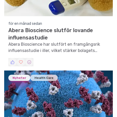
för en månad sedan
Abera Bioscience slutför lovande
influensastudie
Abera Bioscience har slutfört en framgångsrik
influensastudie i iller, vilket stärker bolagets
position inom vaccinutveckling.
Nyheter
Health Care