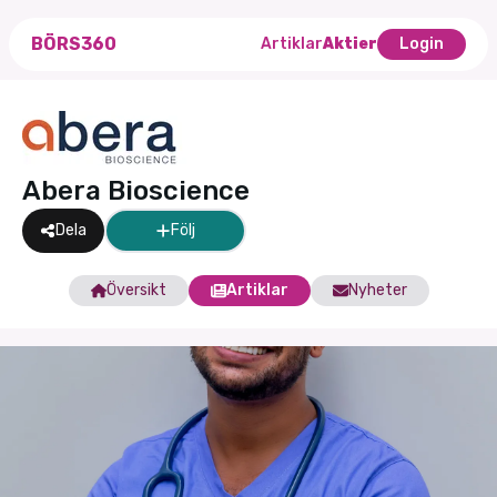
BÖRS360
Artiklar
Aktier
Login
Abera Bioscience
Dela
Följ
Översikt
Artiklar
Nyheter