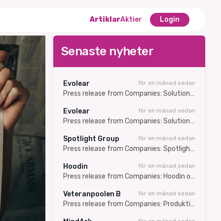
Artiklar
Aktier
Login
Senaste nyheter
Evolear
för en månad sedan
Press release from Companies: Solution International Nordics AB (publ) carries out a directed set-off share issue of approximately SEK 7.3 million
Evolear
för en månad sedan
Press release from Companies: Solution International Nordics AB (publ) genomför riktad kvittningsemission om cirka 7,3 MSEK
Spotlight Group
för en månad sedan
Press release from Companies: Spotlight Group meddelar vinstvarning – resultatet för andra kvartalet svagare än väntat till följd av nedskrivningar
Hoodin
för en månad sedan
Press release from Companies: Hoodin och CertHub grundar SARA – nytt internationellt initiativ för AI inom Regulatory Affairs
Veteranpoolen B
för en månad sedan
Press release from Companies: Produktionsdata för juni 2026