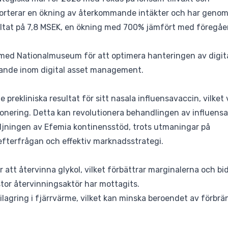
orterar en ökning av återkommande intäkter och har genom
resultat på 7,8 MSEK, en ökning med 700% jämfört med föregå
l med Nationalmuseum för att optimera hanteringen av digit
edande inom digital asset management.
prekliniska resultat för sitt nasala influensavaccin, vilket 
onering. Detta kan revolutionera behandlingen av influensa
ljningen av Efemia kontinensstöd, trots utmaningar på
efterfrågan och effektiv marknadsstrategi.
att återvinna glykol, vilket förbättrar marginalerna och bidr
stor återvinningsaktör har mottagits.
ilagring i fjärrvärme, vilket kan minska beroendet av förbr