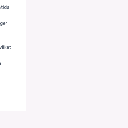
mtida
 ger
vilket
n