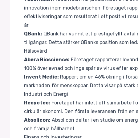
innovation inom modebranschen. Företaget rapp
effektiviseringar som resulterat i ett positivt 
år.
QBank:
QBank har vunnit ett prestigefyllt avta
tillgångar. Detta stärker QBanks position som l
Hälsovård
Abera Bioscience:
Företaget rapporterar lovande 
100% överlevnad och inga spår av virus efter exp
Invent Medic:
Rapport om en 46% ökning i försä
marknaden för menskoppar. Detta visar på stark 
Industri och Energi
Recyctec:
Företaget har inlett ett samarbete för 
cirkulär ekonomi. Den första leveransen från en 
Absolicon:
Absolicon deltar i en studie om energ
och främja hållbarhet.
Finans och Investeringar