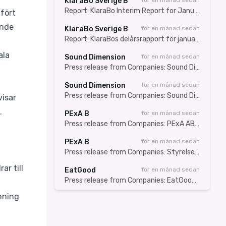
KlaraBo Sverige B
för en månad sedan
Report: KlaraBo Interim Report for January-June 2026: Improved net operating income and income from property management
fört
ende
KlaraBo Sverige B
för en månad sedan
Report: KlaraBos delårsrapport för januari-juni 2026: Förbättrat driftnetto och förvaltningsresultat
ala
Sound Dimension
för en månad sedan
Press release from Companies: Sound Dimension tecknar partnerskapsavtal med TVU Networks och får tillgång till en global distributionskanal för AiFi
Sound Dimension
för en månad sedan
Press release from Companies: Sound Dimension informerar om förhandlingar med videoteknikbolaget TVU Networks Corporation
visar
.
PExA B
för en månad sedan
Press release from Companies: PExA AB offentliggör förenklat informationsdokument inför kommande företrädesemission av aktier
PExA B
för en månad sedan
Press release from Companies: Styrelsen i PExA AB beslutar om riktad nyemission av aktier till Hallberg Management AB
ar till
EatGood
för en månad sedan
Press release from Companies: EatGood: Flaggning i EatGood
änning