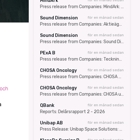
MindArk
för en månad sedan
Press release from Companies: MindArk: Frivillig avnotering godkänd – sista dag för handel den 24 juli 2026
Sound Dimension
för en månad sedan
Press release from Companies: Aktieägarinformation med Q&A: VD informerar om avtalet med TVU Networks
Sound Dimension
för en månad sedan
Press release from Companies: Sound Dimension Integrates AiFi into TVU Networks'' MediaMesh, Unlocking Immersive Surround Sound for Viewers Worldwide
PExA B
för en månad sedan
Press release from Companies: Teckningstiden i PExA AB:s företrädesemission av aktier inleds idag
CHOSA Oncology
för en månad sedan
Press release from Companies: CHOSA Oncology appoints US commercialization Bill Cronin with a broad network in the oncology market, to accelerate launch of Platin-DRP
CHOSA Oncology
för en månad sedan
 och
Press release from Companies: CHOSA utser Bill Cronin, med ett bred erfarenhet av onkologimarknaden, att leda den amerikanska kommersialiseringen för att accelerera lanseringen av Platin-DRP
a
QBank
för en månad sedan
Reports: Delårsrapport 2 - 2026
Unibap AB
för en månad sedan
Press Release: Unibap Space Solutions: Affärsuppdatering efter Q2 2026