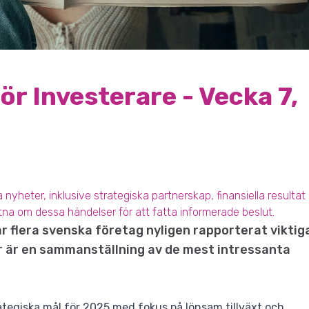
r Investerare - Vecka 7,
 nyheter, inklusive strategiska partnerskap, finansiella resultat
na om dessa händelser för att fatta informerade beslut.
ar flera svenska företag nyligen rapporterat viktig
r är en sammanställning av de mest intressanta
tegiska mål för 2025 med fokus på lönsam tillväxt och