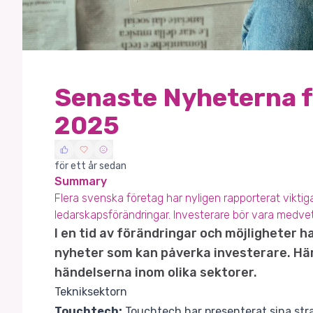
Senaste Nyheterna fö
2025
för ett år sedan
Summary
Flera svenska företag har nyligen rapporterat viktiga
ledarskapsförändringar. Investerare bör vara medvet
I en tid av förändringar och möjligheter h
nyheter som kan påverka investerare. Hä
händelserna inom olika sektorer.
Tekniksektorn
Touchtech:
Touchtech har presenterat sina stra