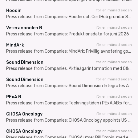
Hoodin
för en månad sedan
Press release from Companies: Hoodin och CertHub grundar SARA – nytt internationellt initiativ för AI inom Regulatory Affairs
Veteranpoolen B
för en månad sedan
Press release from Companies: Produktionsdata för juni 2026
MindArk
för en månad sedan
Press release from Companies: MindArk: Frivillig avnotering godkänd – sista dag för handel den 24 juli 2026
Sound Dimension
för en månad sedan
Press release from Companies: Aktieägarinformation med Q&A: VD informerar om avtalet med TVU Networks
Sound Dimension
för en månad sedan
Press release from Companies: Sound Dimension Integrates AiFi into TVU Networks'' MediaMesh, Unlocking Immersive Surround Sound for Viewers Worldwide
PExA B
för en månad sedan
Press release from Companies: Teckningstiden i PExA AB:s företrädesemission av aktier inleds idag
CHOSA Oncology
för en månad sedan
Press release from Companies: CHOSA Oncology appoints US commercialization Bill Cronin with a broad network in the oncology market, to accelerate launch of Platin-DRP
CHOSA Oncology
för en månad sedan
Press release from Companies: CHOSA utser Bill Cronin, med ett bred erfarenhet av onkologimarknaden, att leda den amerikanska kommersialiseringen för att accelerera lanseringen av Platin-DRP