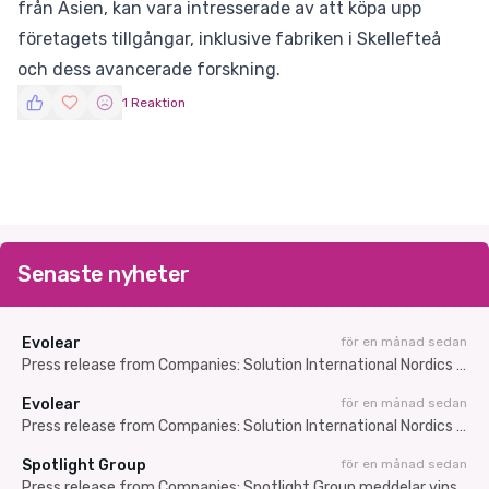
från Asien, kan vara intresserade av att köpa upp
företagets tillgångar, inklusive fabriken i Skellefteå
och dess avancerade forskning.
1 Reaktion
Senaste nyheter
Evolear
för en månad sedan
Press release from Companies: Solution International Nordics AB (publ) carries out a directed set-off share issue of approximately SEK 7.3 million
Evolear
för en månad sedan
Press release from Companies: Solution International Nordics AB (publ) genomför riktad kvittningsemission om cirka 7,3 MSEK
Spotlight Group
för en månad sedan
Press release from Companies: Spotlight Group meddelar vinstvarning – resultatet för andra kvartalet svagare än väntat till följd av nedskrivningar