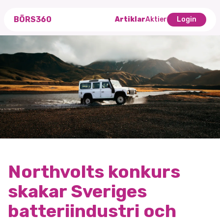
BÖRS360
Artiklar
Aktier
Login
Northvolts konkurs
skakar Sveriges
batteriindustri och