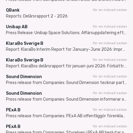
QBank
för en månad sedan
Reports: Delårsrapport 2 - 2026
Unibap AB
för en månad sedan
Press Release: Unibap Space Solutions: Affärsuppdatering efter Q2 2026
KlaraBo Sverige B
för en månad sedan
Report: KlaraBo Interim Report for January-June 2026: Improved net operating income and income from property management
KlaraBo Sverige B
för en månad sedan
Report: KlaraBos delårsrapport för januari-juni 2026: Förbättrat driftnetto och förvaltningsresultat
Sound Dimension
för en månad sedan
Press release from Companies: Sound Dimension tecknar partnerskapsavtal med TVU Networks och får tillgång till en global distributionskanal för AiFi
Sound Dimension
för en månad sedan
Press release from Companies: Sound Dimension informerar om förhandlingar med videoteknikbolaget TVU Networks Corporation
PExA B
för en månad sedan
Press release from Companies: PExA AB offentliggör förenklat informationsdokument inför kommande företrädesemission av aktier
PExA B
för en månad sedan
Press release from Companies: Styrelsen i PExA AB beslutar om riktad nyemission av aktier till Hallberg Management AB