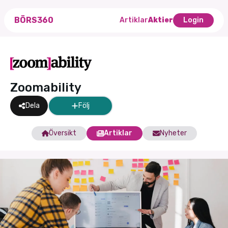
BÖRS360
Artiklar
Aktier
Login
Zoomability
Dela
Följ
Översikt
Artiklar
Nyheter