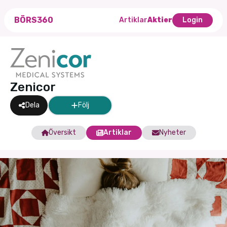
BÖRS360
Artiklar
Aktier
Login
Zenicor
Dela
Följ
Översikt
Artiklar
Nyheter