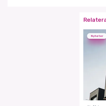
Relater
Nyheter