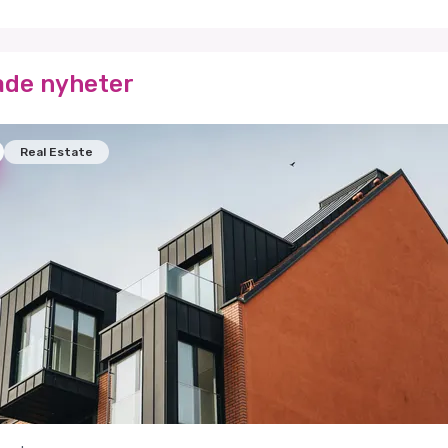
ade nyheter
Real Estate