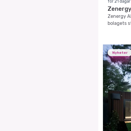
för 21 dagar
Zenergy
Zenergy AB
bolagets s
Nyheter