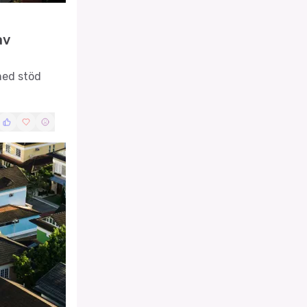
av
med stöd