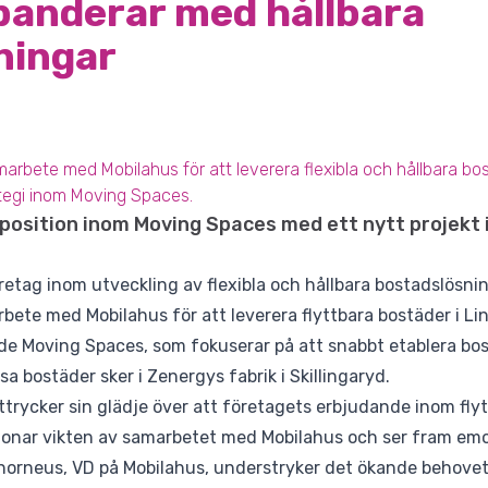
panderar med hållbara
ningar
arbete med Mobilahus för att leverera flexibla och hållbara bos
ategi inom Moving Spaces.
position inom Moving Spaces med ett nytt projekt 
etag inom utveckling av flexibla och hållbara bostadslösnin
bete med Mobilahus för att leverera flyttbara bostäder i Link
de Moving Spaces, som fokuserar på att snabbt etablera bo
a bostäder sker i Zenergys fabrik i Skillingaryd.
trycker sin glädje över att företagets erbjudande inom fly
nar vikten av samarbetet med Mobilahus och ser fram emot
horneus, VD på Mobilahus, understryker det ökande behovet 