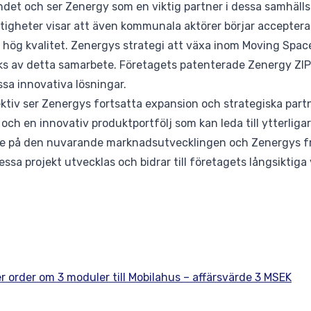
det och ser Zenergy som en viktig partner i dessa samhälls
tigheter visar att även kommunala aktörer börjar acceptera
v hög kvalitet. Zenergys strategi att växa inom Moving Spa
ärks av detta samarbete. Företagets patenterade Zenergy ZI
essa innovativa lösningar.
ktiv ser Zenergys fortsatta expansion och strategiska part
 och en innovativ produktportfölj som kan leda till ytterligar
e på den nuvarande marknadsutvecklingen och Zenergys fra
dessa projekt utvecklas och bidrar till företagets långsiktiga
r order om 3 moduler till Mobilahus – affärsvärde 3 MSEK