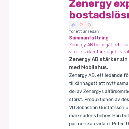
Zenergy ex
bostadslös
för ett år sedan
Sammanfattning
Zenergy AB har ingått ett sam
vilket stärker företagets str
Zenergy AB stärker sin 
med Mobilahus.
Zenergy AB, ett ledande för
tillkännagett ett nytt samar
del av Zenergys affärsområ
störst. Produktionen av dess
VD Sebastian Gustafsson ut
marknadens behov. Han beto
partnerskap vidare. Peter T