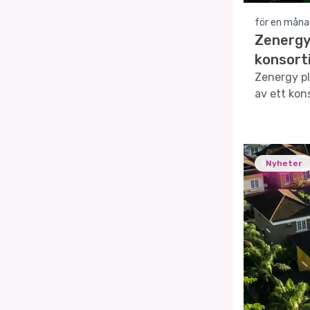
för en måna
Zenergy
konsort
Zenergy pl
av ett kon
Nyheter