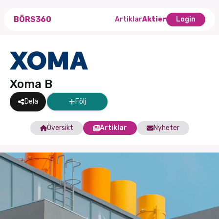
BÖRS360
Artiklar
Aktier
Login
Xoma B
Dela
Följ
Översikt
Artiklar
Nyheter