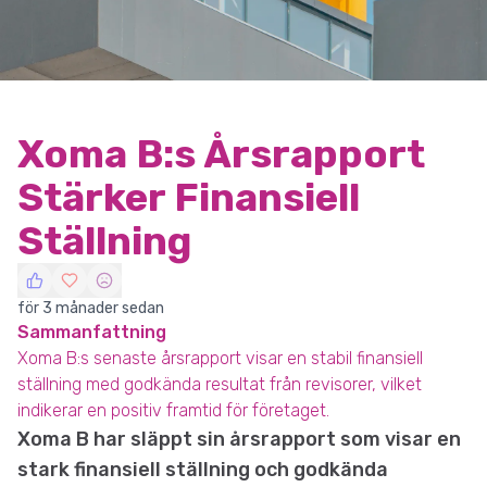
Xoma B:s Årsrapport
Stärker Finansiell
Ställning
för 3 månader sedan
Sammanfattning
Xoma B:s senaste årsrapport visar en stabil finansiell
ställning med godkända resultat från revisorer, vilket
indikerar en positiv framtid för företaget.
Xoma B har släppt sin årsrapport som visar en
stark finansiell ställning och godkända