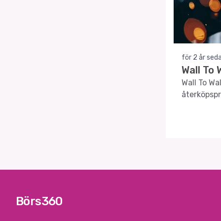
för 2 år sed
Wall To 
Wall To Wa
återköpsp
Börs360