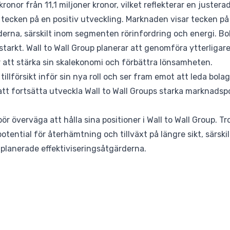
 kronor från 11,1 miljoner kronor, vilket reflekterar en juster
et tecken på en positiv utveckling. Marknaden visar tecken
derna, särskilt inom segmenten rörinfordring och energi. B
 starkt. Wall to Wall Group planerar att genomföra ytterliga
r att stärka sin skalekonomi och förbättra lönsamheten.
illförsikt inför sin nya roll och ser fram emot att leda bol
att fortsätta utveckla Wall to Wall Groups starka marknads
ör överväga att hålla sina positioner i Wall to Wall Group. Tr
tential för återhämtning och tillväxt på längre sikt, särsk
planerade effektiviseringsåtgärderna.