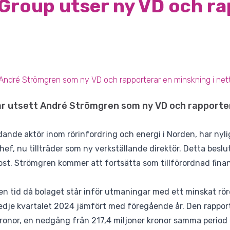
l Group utser ny VD och r
t André Strömgren som ny VD och rapporterar en minskning i ne
har utsett André Strömgren som ny VD och rapporte
edande aktör inom rörinfordring och energi i Norden, har ny
hef, nu tillträder som ny verkställande direktör. Detta beslu
st. Strömgren kommer att fortsätta som tillförordnad finan
en tid då bolaget står inför utmaningar med ett minskat rör
edje kvartalet 2024 jämfört med föregående år. Den rappo
 kronor, en nedgång från 217,4 miljoner kronor samma period 