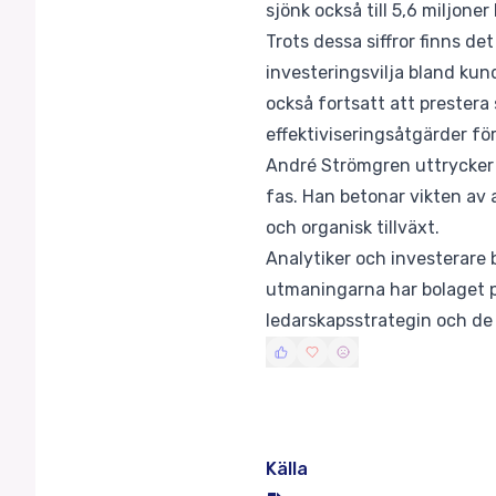
sjönk också till 5,6 miljoner
Trots dessa siffror finns d
investeringsvilja bland kun
också fortsatt att prestera
effektiviseringsåtgärder fö
André Strömgren uttrycker t
fas. Han betonar vikten av 
och organisk tillväxt.
Analytiker och investerare b
utmaningarna har bolaget po
ledarskapsstrategin och de 
Källa