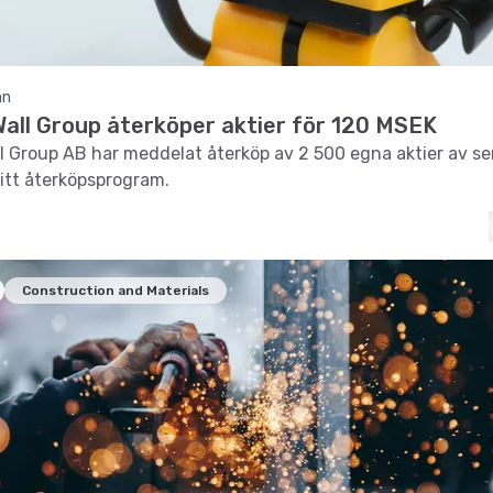
an
Wall Group återköper aktier för 120 MSEK
ll Group AB har meddelat återköp av 2 500 egna aktier av se
sitt återköpsprogram.
Construction and Materials