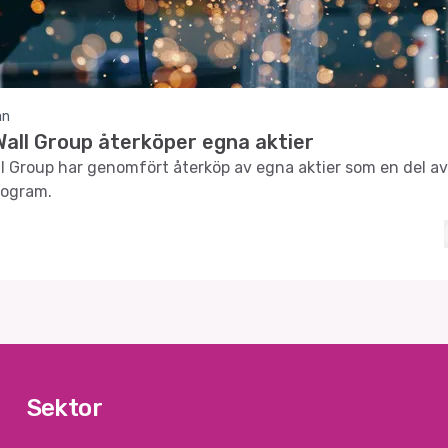
an
Wall Group återköper egna aktier
ll Group har genomfört återköp av egna aktier som en del av 
rogram.
Sektor