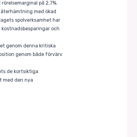
ad rörelsemarginal på 2,7%.
 på återhämtning med ökad
olagets spolverksamhet har
re kostnadsbesparingar och
aget genom denna kritiska
position genom både förvärv
ots de kortsiktiga
ilt med den nya