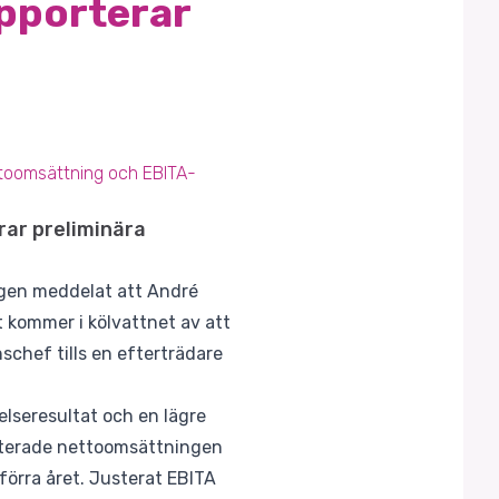
apporterar
ttoomsättning och EBITA-
rar preliminära
ligen meddelat att André
t kommer i kölvattnet av att
schef tills en efterträdare
elseresultat och en lägre
rterade nettoomsättningen
förra året. Justerat EBITA