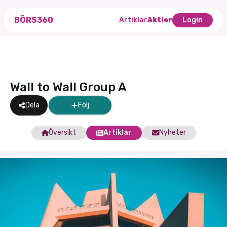
BÖRS360
Artiklar
Aktier
Login
Wall to Wall Group A
Dela
Följ
Översikt
Artiklar
Nyheter