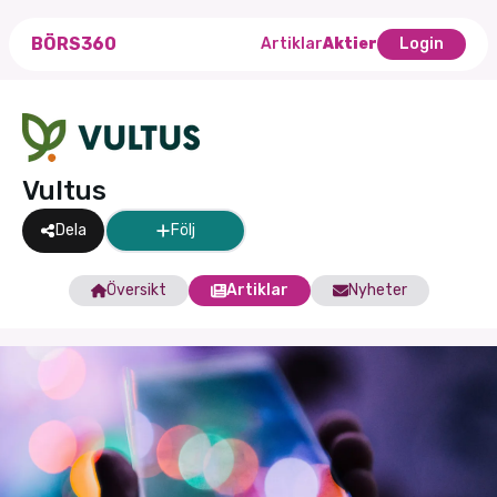
BÖRS360
Artiklar
Aktier
Login
Vultus
Dela
Följ
Översikt
Artiklar
Nyheter