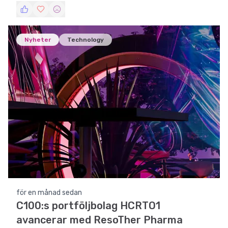
immaterialrättsportfölj.
Nyheter
Technology
för en månad sedan
C100:s portföljbolag HCRTO1
avancerar med ResoTher Pharma