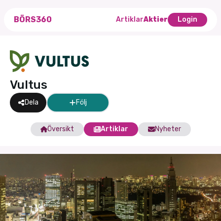
BÖRS360
Artiklar
Aktier
Login
Vultus
Dela
Följ
Översikt
Artiklar
Nyheter