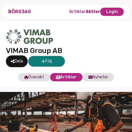
BÖRS360
Artiklar
Aktier
Login
VIMAB Group AB
Dela
Följ
Översikt
Artiklar
Nyheter