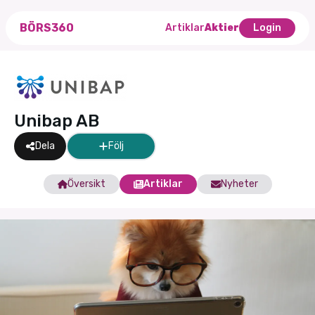
BÖRS360
Artiklar
Aktier
Login
Unibap AB
Dela
Följ
Översikt
Artiklar
Nyheter