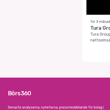
för 3 månad
Tura Gro
Tura Group
nettoomsät
Börs360
Senaste analyserna, nyheterna, pressmeddelande för bolag i