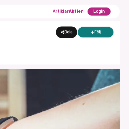
Artiklar
Aktier
Login
Dela
Följ