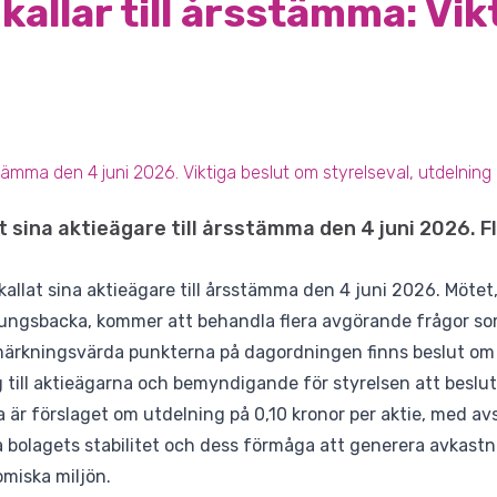
kallar till årsstämma: Vik
stämma den 4 juni 2026. Viktiga beslut om styrelseval, utdeln
t sina aktieägare till årsstämma den 4 juni 2026. Fl
 kallat sina aktieägare till årsstämma den 4 juni 2026. Möte
ungsbacka, kommer att behandla flera avgörande frågor so
märkningsvärda punkterna på dagordningen finns beslut om 
till aktieägarna och bemyndigande för styrelsen att beslu
a är förslaget om utdelning på 0,10 kronor per aktie, med a
å bolagets stabilitet och dess förmåga att generera avkastnin
miska miljön.