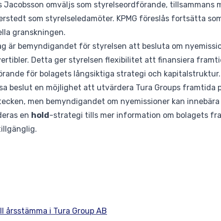
ns Jacobsson omväljs som styrelseordförande, tillsammans 
tedt som styrelseledamöter. KPMG föreslås fortsätta som b
ella granskningen.
slag är bemyndigandet för styrelsen att besluta om nyemissio
tibler. Detta ger styrelsen flexibilitet att finansiera framti
örande för bolagets långsiktiga strategi och kapitalstruktur.
sa beslut en möjlighet att utvärdera Tura Groups framtida p
t tecken, men bemyndigandet om nyemissioner kan innebära
deras en
hold
-strategi tills mer information om bolagets fr
illgänglig.
ill årsstämma i Tura Group AB