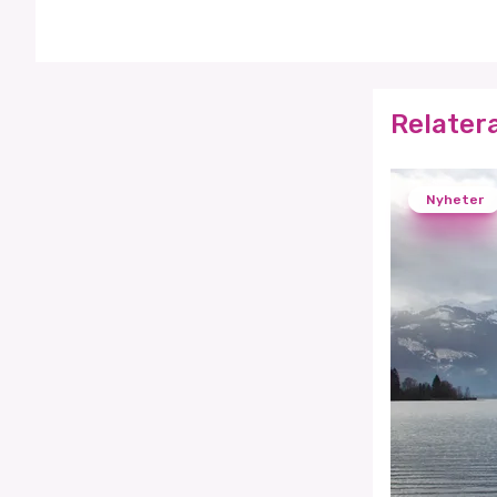
Relater
Nyheter