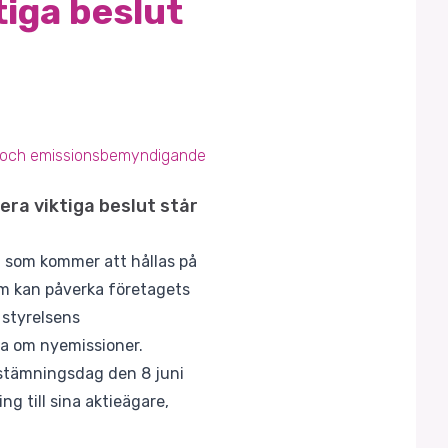
tiga beslut
ing och emissionsbemyndigande
era viktiga beslut står
t, som kommer att hållas på
m kan påverka företagets
styrelsens
ta om nyemissioner.
vstämningsdag den 8 juni
g till sina aktieägare,