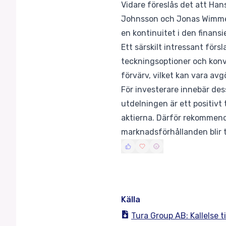
Vidare föreslås det att Ha
Johnsson och Jonas Wimmers
en kontinuitet i den finansi
Ett särskilt intressant för
teckningsoptioner och konver
förvärv, vilket kan vara avg
För investerare innebär des
utdelningen är ett positiv
aktierna. Därför rekommen
marknadsförhållanden blir t
Källa
Tura Group AB: Kallelse t