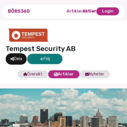
BÖRS360
Artiklar
Aktier
Login
Tempest Security AB
Dela
Följ
Översikt
Artiklar
Nyheter