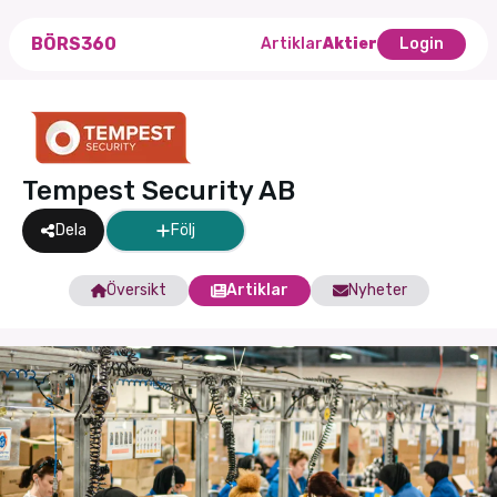
BÖRS360
Artiklar
Aktier
Login
Tempest Security AB
Dela
Följ
Översikt
Artiklar
Nyheter