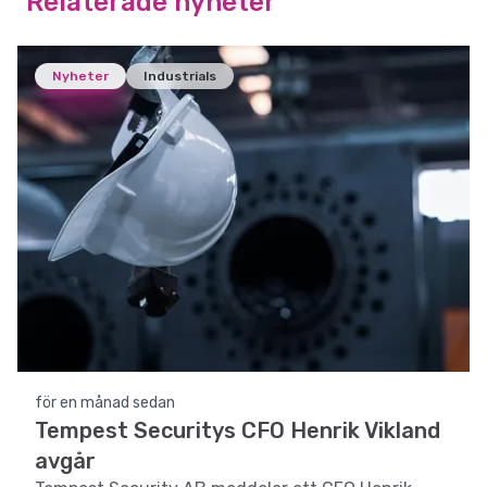
Relaterade nyheter
Nyheter
Industrials
för en månad sedan
Tempest Securitys CFO Henrik Vikland
avgår