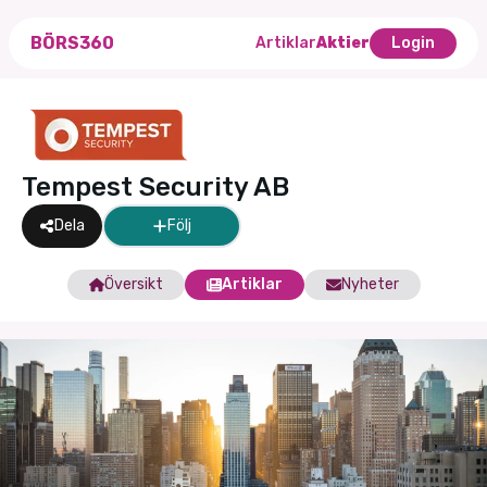
BÖRS360
Artiklar
Aktier
Login
Tempest Security AB
Dela
Följ
Översikt
Artiklar
Nyheter