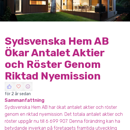
Sydsvenska Hem AB
Ökar Antalet Aktier
och Röster Genom
Riktad Nyemission
för 2 år sedan
Sammanfattning
Sydsvenska Hem AB har ökat antalet aktier och röster
genom en riktad nyemission. Det totala antalet aktier och
röster uppgår nu till 6 699 907. Denna förändring kan ha
betydande inverkan på företagets framtida utveckling