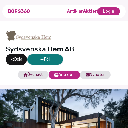
BÖRS360
Artiklar
Aktier
Login
Sydsvenska Hem AB
Dela
Följ
Översikt
Artiklar
Nyheter