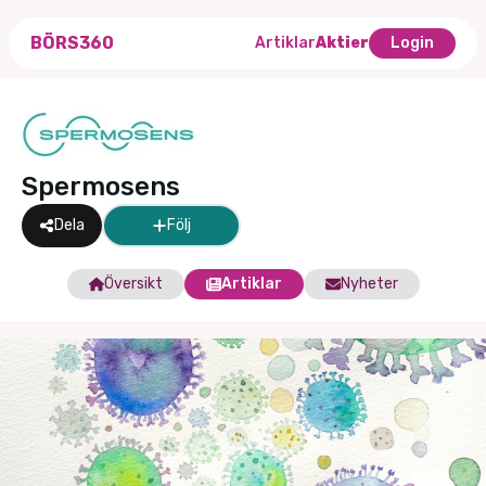
BÖRS360
Artiklar
Aktier
Login
Spermosens
Dela
Följ
Översikt
Artiklar
Nyheter