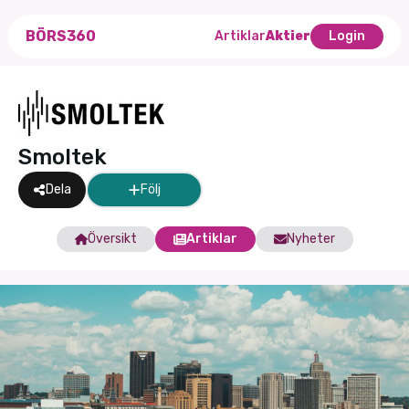
BÖRS360
Artiklar
Aktier
Login
Smoltek
Dela
Följ
Översikt
Artiklar
Nyheter