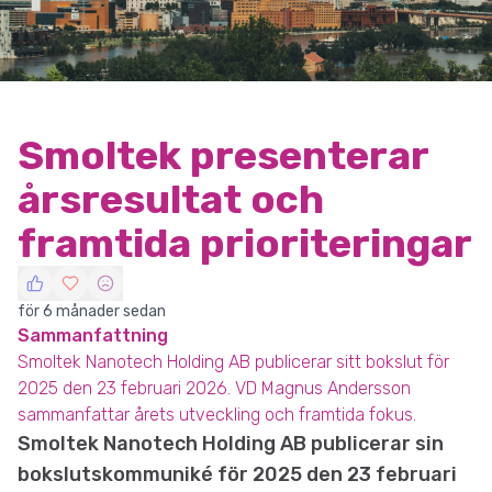
Smoltek presenterar
årsresultat och
framtida prioriteringar
för 6 månader sedan
Sammanfattning
Smoltek Nanotech Holding AB publicerar sitt bokslut för
2025 den 23 februari 2026. VD Magnus Andersson
sammanfattar årets utveckling och framtida fokus.
Smoltek Nanotech Holding AB publicerar sin
bokslutskommuniké för 2025 den 23 februari