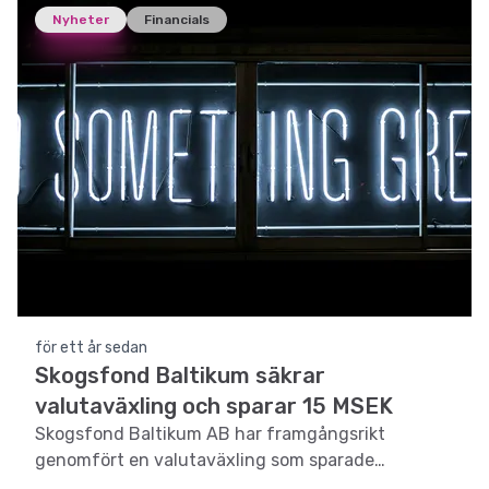
Nyheter
Financials
för ett år sedan
Skogsfond Baltikum säkrar
valutaväxling och sparar 15 MSEK
Skogsfond Baltikum AB har framgångsrikt
genomfört en valutaväxling som sparade
aktieägarna 15 MSEK genom terminssäkring.