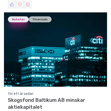
Nyheter
Financials
för ett år sedan
Skogsfond Baltikum AB minskar
aktiekapitalet