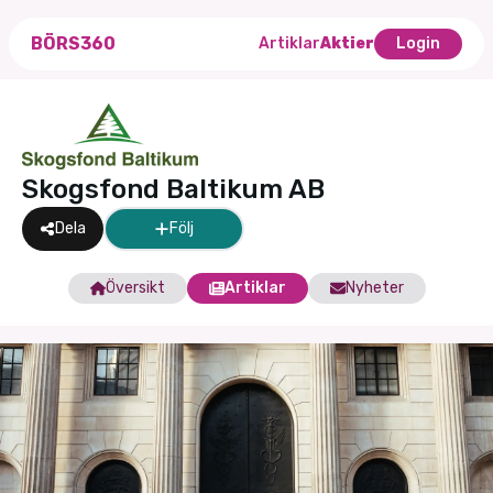
BÖRS360
Artiklar
Aktier
Login
Skogsfond Baltikum AB
Dela
Följ
Översikt
Artiklar
Nyheter