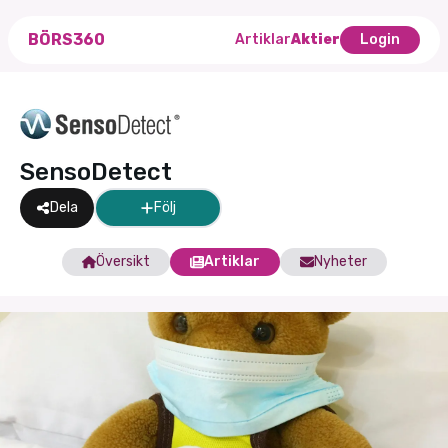
BÖRS360
Artiklar
Aktier
Login
SensoDetect
Dela
Följ
Översikt
Artiklar
Nyheter