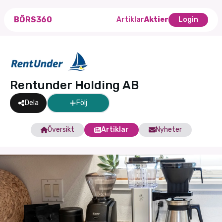
BÖRS360
Artiklar
Aktier
Login
Rentunder Holding AB
Dela
Följ
Översikt
Artiklar
Nyheter