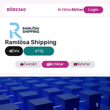
BÖRS360
Artiklar
Aktier
Login
Ramlösa Shipping
Dela
Följ
Översikt
Artiklar
Nyheter