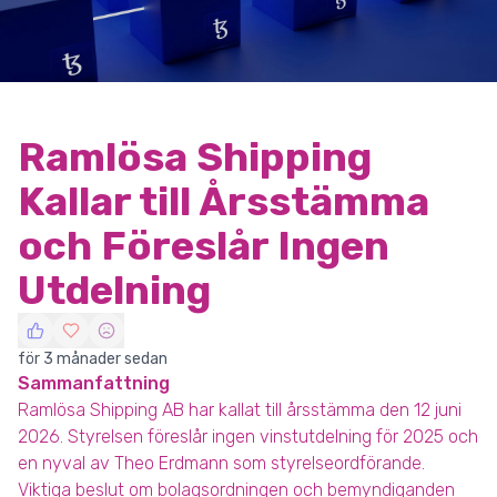
Ramlösa Shipping
Kallar till Årsstämma
och Föreslår Ingen
Utdelning
för 3 månader sedan
Sammanfattning
Ramlösa Shipping AB har kallat till årsstämma den 12 juni
2026. Styrelsen föreslår ingen vinstutdelning för 2025 och
en nyval av Theo Erdmann som styrelseordförande.
Viktiga beslut om bolagsordningen och bemyndiganden